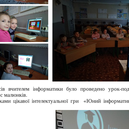
сів вчителем інформатики було проведено урок-п
рс малюнків.
ками цікавої інтелектуальної гри
«Юний інформати