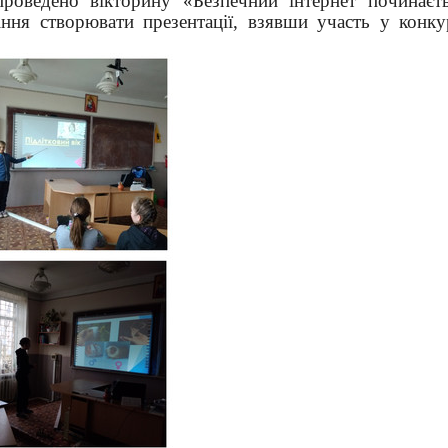
роведено вікторину «Безпечний інтернет починаєт
ння створювати презентації, взявши участь у конку