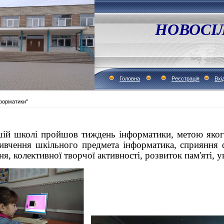
НОВОСІ
Головна
Реєстрація
Вхі
форматики"
 школі пройшов тиждень інформатики, метою якого
вивчення шкільного предмета інформатика, сприяння
я, колективної творчої активності, розвиток пам'яті, у