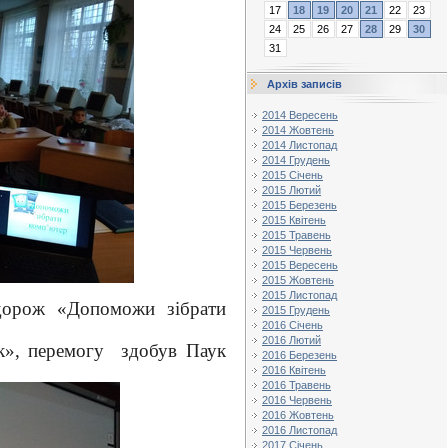
17
18
19
20
21
22
23
24
25
26
27
28
29
30
31
Архів записів
2014 Вересень
2014 Жовтень
2014 Листопад
2014 Грудень
2015 Січень
2015 Лютий
2015 Березень
2015 Квітень
2015 Травень
2015 Червень
2015 Вересень
2015 Жовтень
2015 Листопад
одорож «Допоможи зібрати
2015 Грудень
2016 Січень
2016 Лютий
к», перемогу
здобув Паук
2016 Березень
2016 Квітень
2016 Травень
2016 Червень
2016 Жовтень
2016 Листопад
2017 Січень