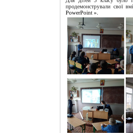
Для дітей 5 класу було п
продемонстрували свої вмі
PowerPoint
».