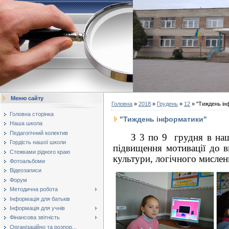
Меню сайту
Головна
»
2018
»
Грудень
»
12
» "Тиждень ін
Головна сторінка
"Тиждень інформатики"
Наша школа
Педагогічний колектив
З 3 по 9 грудня в нашій
Гордість нашої школи
підвищення мотивації до 
Стежками рідного краю
культури, логічного мисленн
Фотоальбоми
Відеозаписи
Форум
Методична робота
Інформація для батьків
Інформація для учнів
Фінансова звітність
Організаційно та розпор...