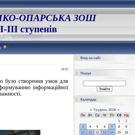
ЛКО-ОПАРСЬКА ЗОШ
І-ІІІ ступенів
д
Вхід на сайт
18:51
Пошук
 було створення умов для
 формуванню інформаційної
важності.
Календар
«
Грудень 2018
»
Пн
Вт
Ср
Чт
Пт
Сб
Нд
1
2
3
4
5
6
7
8
9
10
11
12
13
14
15
16