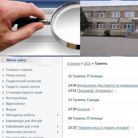
Меню сайту
Головна
»
2015
»
Травень
Головна сторінка
Наша школа
15 Травня, П`ятниця
Педагогічний колектив
14:04
Відзначення Дня пам'яті та примиренн
Гордість нашої школи
13:51
Прощавай, Букварику!
(0)
Стежками рідного краю
Фотоальбоми
13 Травня, Середа
Відеозаписи
13:59
Колосок
Форум
(0)
Методична робота
08 Травня, П`ятниця
Інформація для батьків
Інформація для учнів
10:15
"Повернулись в Україну журавлі"
(0)
Фінансова звітність
Організаційно та розпор...