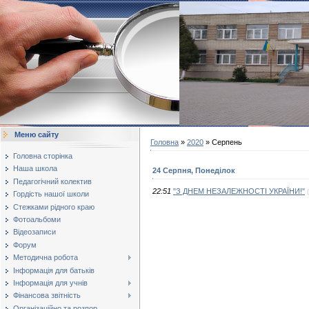
Меню сайту
Головна
»
2020
»
Серпень
Головна сторінка
Наша школа
24 Серпня, Понеділок
Педагогічний колектив
22:51
"З ДНЕМ НЕЗАЛЕЖНОСТІ УКРАЇНИ!"
Гордість нашої школи
Стежками рідного краю
Фотоальбоми
Відеозаписи
Форум
Методична робота
Інформація для батьків
Інформація для учнів
Фінансова звітність
Організаційно та розпор...