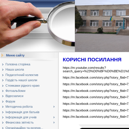
Меню сайту
​​​​​​КОРИСНІ ПОСИЛАННЯ
Головна сторінка
https://m.youtube.com/results?
Наша школа
search_query=%23%D0%BF%D0%BE%D
Педагогічний колектив
https://m.facebook.com/story.php?story_fb
Гордість нашої школи
https://m.facebook.com/story.php?story_fb
Стежками рідного краю
https://m.facebook.com/story.php?story_fb
Фотоальбоми
Відеозаписи
https://m.facebook.com/story.php?story_fb
Форум
https://m.facebook.com/story.php?story_fb
Методична робота
https://m.facebook.com/story.php?story_fb
Інформація для батьків
https://m.facebook.com/story.php?story_fb
Інформація для учнів
Фінансова звітність
Організаційно та розпор...