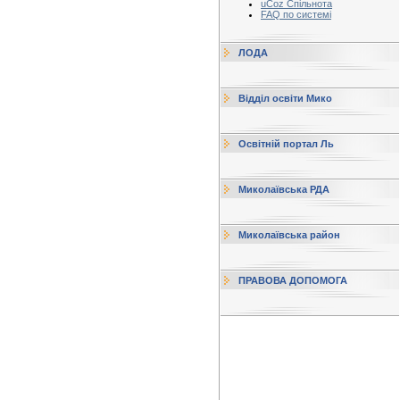
uCoz Спільнота
FAQ по системі
ЛОДА
Відділ освіти Мико
Освітній портал Ль
Миколаївська РДА
Миколаївська район
ПРАВОВА ДОПОМОГА