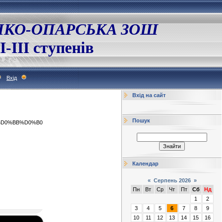
ЛКО-ОПАРСЬКА ЗОШ
І-ІІІ ступенів
Вхід
Вхід на сайт
Пошук
%D0%BB%D0%B0
Календар
«
Серпень 2026
»
Пн
Вт
Ср
Чт
Пт
Сб
Нд
1
2
3
4
5
6
7
8
9
10
11
12
13
14
15
16