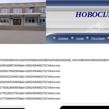
НОВОСІ
Головна
4 клас
Реєстрація
1%87%D0%B0%D1%82%D0%BA%D0%BE%D0%B2%D0%B0_%D1%88%D0%BA%D0%BE
id=719491698872646&id=100024354662731?sfnsn=mo
id=719259175562565&id=100024354662731?sfnsn=mo
id=719203222234827&id=100024354662731?sfnsn=mo
id=719202492234900&id=100024354662731?sfnsn=mo
id=717782619043554&id=100024354662731?sfnsn=mo
id=717781282377021&id=100024354662731?sfnsn=mo
id=717774369044379&id=100024354662731?sfnsn=mo