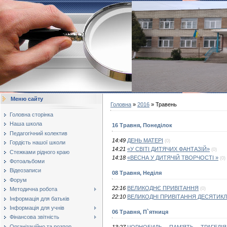
Меню сайту
Головна
»
2016
»
Травень
Головна сторінка
Наша школа
16 Травня, Понеділок
Педагогічний колектив
14:49
ДЕНЬ МАТЕРІ
(0)
Гордість нашої школи
14:21
«У СВІТІ ДИТЯЧИХ ФАНТАЗІЙ»
(0)
Стежками рідного краю
14:18
«ВЕСНА У ДИТЯЧІЙ ТВОРЧОСТІ »
(0)
Фотоальбоми
Відеозаписи
08 Травня, Неділя
Форум
22:16
ВЕЛИКОДНЄ ПРИВІТАННЯ
(0)
Методична робота
22:10
ВЕЛИКОДНІ ПРИВІТАННЯ ДЕСЯТИКЛ
Інформація для батьків
Інформація для учнів
06 Травня, П`ятниця
Фінансова звітність
Організаційно та розпор...
13:27
ЧОРНОБИЛЬ… ПАМ’ЯТЬ… ТРАГЕДІ