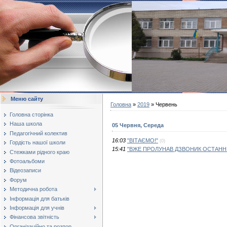
Меню сайту
Головна
»
2019
»
Червень
Головна сторінка
Наша школа
05 Червня, Середа
Педагогічний колектив
16:03
"ВІТАЄМО!"
(0)
Гордість нашої школи
15:41
"ВЖЕ ПРОЛУНАВ ДЗВОНИК ОСТАНН
Стежками рідного краю
Фотоальбоми
Відеозаписи
Форум
Методична робота
Інформація для батьків
Інформація для учнів
Фінансова звітність
Організаційно та розпор...