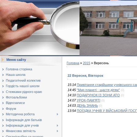
Меню сайту
Головна
»
2015
»
Вересень
Головна сторінка
Наша школа
22 Вересня, Вівторок
Педагогічний колектив
15:14
Привітання старійшини учнівського с
Гордість нашої школи
14:45
"Мир планеті - щастя дітям"
(0)
Стежками рідного краю
14:10
ПОДАРУНОК ІЗ ЗОНИ АТО
(0)
Фотоальбоми
14:07
УРОК-ПАМ’ЯТІ
(0)
Відеозаписи
14:03
ДЕНЬ ЗНАНЬ
(0)
Форум
13:54
ПОЇЗДКА УЧНІВ У ВІЙСЬКОВИЙ ГОС
Методична робота
Інформація для батьків
Інформація для учнів
Фінансова звітність
Організаційно та розпор...