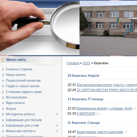
Меню сайту
Головна
»
2015
»
Березень
Головна сторінка
Наша школа
29 Березня, Неділя
Педагогічний колектив
22:31
Юні математики взяли участь у конкур
Гордість нашої школи
22:24
ЗІ СВЯТОМ ВЕСНИ РІДНУ МАТУСЮ В
Стежками рідного краю
Фотоальбоми
13 Березня, П`ятниця
Відеозаписи
11:23
Кримінальна міліція у справах дітей
Форум
(0)
01:33
8 БЕРЕЗНЯ
(0)
Методична робота
Інформація для батьків
11 Березня, Середа
Інформація для учнів
Фінансова звітність
16:47
Вшанування пам'яті шахтарів
(0)
Організаційно та розпор...
16:41
«Соняшник»