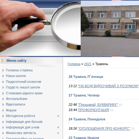
Меню сайту
Головна
»
2021
»
Травень
Головна сторінка
Наша школа
28 Травня, П`ятниця
Педагогічний колектив
13:12
"НА ВОДІ ВІДПОЧИВАЙ З РОЗУМОМ"
Гордість нашої школи
Стежками рідного краю
27 Травня, Четвер
Фотоальбоми
Відеозаписи
22:46
"Прощавай, БУКВАРИКУ"
(0)
16:44
ПРОФОРІЄНТАЦІЯ
Форум
(0)
Методична робота
24 Травня, Понеділок
Інформація для батьків
Інформація для учнів
18:26
"ОГОЛОШЕННЯ ПРО КОНКУРС"
(0)
Фінансова звітність
23 Травня, Неділя
Організаційно та розпор...