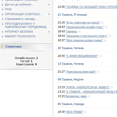
Доступ до публічної ...
12:05
"ПОДЯКА ТА НИЗЬКИЙ УКЛІН ГЕРОЯ
НУШ
ОРГАНІЗАЦІЯ ОСВІТНЬО...
21 Травня, П`ятниця
Спроможність закладу...
21:25
"Будь помітним на дорозі"
(0)
ПРОТИДІЯ БУЛІНГУ У
НАВЧАЛЬНОМУ СЕРЕДОВИЩІ
18:43
"Національний онлайн-урок "
(0)
18:43
Тиждень
ІНТЕРНЕТ-БЕЗПЕКА
(0)
18:43
"Змагання з настільного тенісу"
(0)
КАБІНЕТ ПСИХОЛОГА
18:37
"Моя громада моїми очима"
(0)
Статистика
20 Травня, Четвер
20:55
"З ДНЕМ ВИШИВАНКИ!"
(0)
Онлайн всього:
1
Гостей:
1
13 Травня, Четвер
Користувачів:
0
21:27
"Навчальна евакуація"
(0)
09 Травня, Неділя
13:15
"РІДНА, НАЙДОРОЖЧА, МАМО!"
(0)
13:15
"4 ТРАВНЯ – МІЖНАРОДНИЙ ДЕНЬ ПР
13:15
Великоднє диво
(0)
05 Травня, Середа
18:30
"МОЇ ПРАВА"
(0)