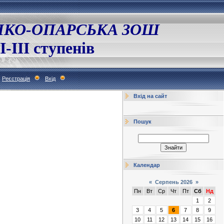
ЛКО-ОПАРСЬКА ЗОШ
І-ІІІ ступенів
Реєстрація
Вхід
Вхід на сайт
Пошук
Календар
«
Серпень 2026
»
Пн
Вт
Ср
Чт
Пт
Сб
Нд
1
2
3
4
5
6
7
8
9
10
11
12
13
14
15
16