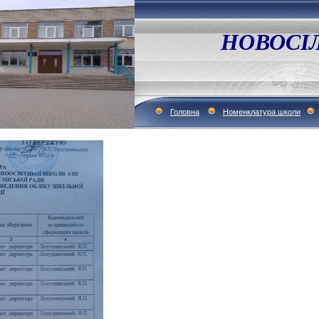
НОВОСІ
Головна
Номенклатура школи