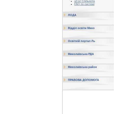
uCoz Спільнота
FAQ по системі
ЛОДА
Відділ освіти Мико
Освітній портал Ль
Миколаївська РДА
Миколаївська район
ПРАВОВА ДОПОМОГА