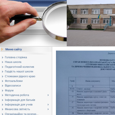
Меню сайту
Головна сторінка
Наша школа
Педагогічний колектив
Гордість нашої школи
Стежками рідного краю
Фотоальбоми
Відеозаписи
Форум
Методична робота
Інформація для батьків
Інформація для учнів
Фінансова звітність
Організаційно та розпор...