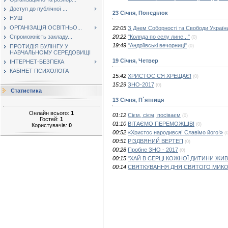
Доступ до публічної ...
23 Січня, Понеділок
НУШ
ОРГАНІЗАЦІЯ ОСВІТНЬО...
22:05
З Днем Соборності та Свободи Україн
20:22
"Коляда по селу лине..."
Спроможність закладу...
(0)
19:49
"Андріївські вечорниці"
ПРОТИДІЯ БУЛІНГУ У
(0)
НАВЧАЛЬНОМУ СЕРЕДОВИЩІ
19 Січня, Четвер
ІНТЕРНЕТ-БЕЗПЕКА
КАБІНЕТ ПСИХОЛОГА
15:42
ХРИСТОС СЯ ХРЕЩАЄ!
(0)
15:29
ЗНО-2017
(0)
Статистика
13 Січня, П`ятниця
Онлайн всього:
1
01:12
Сієм, сієм, посіваєм
(0)
Гостей:
1
01:10
ВІТАЄМО ПЕРЕМОЖЦІВ!
(0)
Користувачів:
0
00:52
«Христос народився! Славімо його!»
(
00:51
РІЗДВЯНИЙ ВЕРТЕП
(0)
00:28
Пробне ЗНО - 2017
(0)
00:15
"ХАЙ В СЕРЦІ КОЖНОЇ ДИТИНИ ЖИВ
00:14
СВЯТКУВАННЯ ДНЯ СВЯТОГО МИК