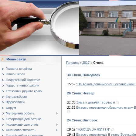
Меню сайту
Головна
»
2017
»
Січень
Головна сторінка
Наша школа
30 Січня, Понеділок
Педагогічний колектив
15:57
"На Аскольдовій могилі - український ц
Гордість нашої школи
Стежками рідного краю
26 Січня, Четвер
Фотоальбоми
Відеозаписи
21:33
Зима у дитячій творчості
(0)
21:25
Вітаємо переможця обласного етапу Вс
Форум
(0)
Методична робота
Інформація для батьків
24 Січня, Вівторок
Інформація для учнів
19:52
"КОЛЯДА ЗА ЖИТТЯ"
(0)
Фінансова звітність
19:41
Вітаємо переможців II етапу Всеукраїн
Організаційно та розпор...