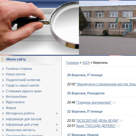
Меню сайту
Головна
»
2019
»
Березень
Головна сторінка
Наша школа
29 Березня, П`ятниця
Педагогічний колектив
22:02
"Мандруючи старовинним містом Лева.
Гордість нашої школи
Стежками рідного краю
25 Березня, Понеділок
Фотоальбоми
Відеозаписи
20:46
"Тиждень математики"
(0)
Форум
22 Березня, П`ятниця
Методична робота
Інформація для батьків
22:52
"ВСЕСВІТНІЙ ДЕНЬ ВОДИ"
(0)
Інформація для учнів
20:57
Акція "ПОСАДИ ДЕРЕВО"
(0)
Фінансова звітність
17 Березня, Неділя
Організаційно та розпор...