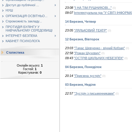
Доступ до публічної ...
23:08
"І НА ТІМ РУШНИКОВІ..."
(0)
НУШ
09:07
Інтелектуальна гра "У СВІТІ ІНФОРМ
ОРГАНІЗАЦІЯ ОСВІТНЬО...
Спроможність закладу...
14 Березня, Четвер
ПРОТИДІЯ БУЛІНГУ У
НАВЧАЛЬНОМУ СЕРЕДОВИЩІ
23:05
"ЛЯЛЬКОВИЙ ТЕАТР"
(0)
ІНТЕРНЕТ-БЕЗПЕКА
12 Березня, Вівторок
КАБІНЕТ ПСИХОЛОГА
23:03
"Тарас Шевченко - вічний Кобзар"
(0)
Статистика
22:58
"Роман Шухевич"
(0)
09:43
"ОСТРІВ ШКІЛЬНИХ НЕБЕЗПЕК"
(0)
Онлайн всього:
1
04 Березня, Понеділок
Гостей:
1
Користувачів:
0
20:14
"Приємна зустріч"
(0)
03 Березня, Неділя
22:57
"Зустріч з письменниками"
(0)