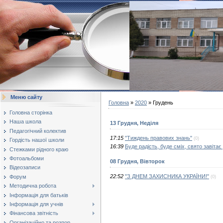
Меню сайту
Головна
»
2020
»
Грудень
Головна сторінка
Наша школа
13 Грудня, Неділя
Педагогічний колектив
17:15
"Тиждень правових знань"
(0)
Гордість нашої школи
16:39
Буде радість, буде сміх, свято завітає 
Стежками рідного краю
Фотоальбоми
08 Грудня, Вівторок
Відеозаписи
22:52
"З ДНЕМ ЗАХИСНИКА УКРАЇНИ!"
Форум
(0)
Методична робота
Інформація для батьків
Інформація для учнів
Фінансова звітність
Організаційно та розпор...