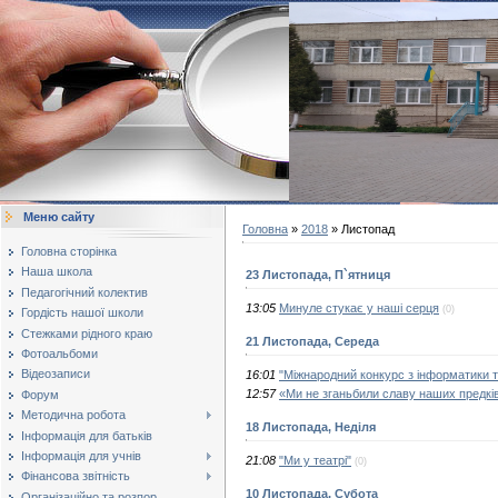
Меню сайту
Головна
»
2018
»
Листопад
Головна сторінка
Наша школа
23 Листопада, П`ятниця
Педагогічний колектив
13:05
Минуле стукає у наші серця
(0)
Гордість нашої школи
Стежками рідного краю
21 Листопада, Середа
Фотоальбоми
Відеозаписи
16:01
"Міжнародний конкурс з інформатики т
12:57
«Ми не зганьбили славу наших предків
Форум
Методична робота
18 Листопада, Неділя
Інформація для батьків
Інформація для учнів
21:08
"Ми у театрі"
(0)
Фінансова звітність
10 Листопада, Субота
Організаційно та розпор...