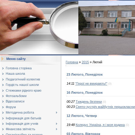
Меню сайту
Головна
»
2015
»
Лютий
Головна сторінка
Наша школа
23 Лютого, Понеділок
Педагогічний колектив
14:11
"Герої не вмирають!"
(0)
Гордість нашої школи
Стежками рідного краю
16 Лютого, Понеділок
Фотоальбоми
Відеозаписи
00:27
Тиждень безпеки
(0)
00:23
Свято-зустріч майбутніх першокласни
Форум
Методична робота
12 Лютого, Четвер
Інформація для батьків
Інформація для учнів
19:48
Колядує Україна, я і моя родина
(0)
Фінансова звітність
03 Лютого, Вівторок
Організаційно та розпор...