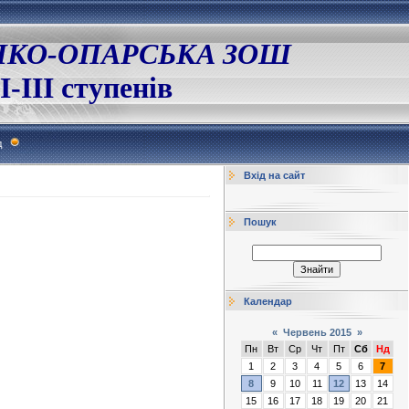
ЛКО-ОПАРСЬКА ЗОШ
І-ІІІ ступенів
д
Вхід на сайт
Пошук
Календар
«
Червень 2015
»
Пн
Вт
Ср
Чт
Пт
Сб
Нд
1
2
3
4
5
6
7
8
9
10
11
12
13
14
15
16
17
18
19
20
21