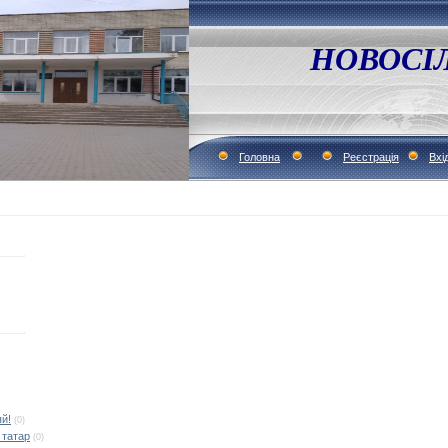
НОВОСІ
Головна
Реєстрація
Вхі
й!
(0)
 татар
(0)