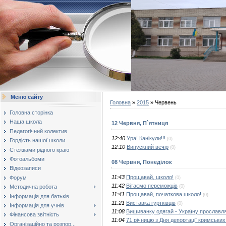
Меню сайту
Головна
»
2015
»
Червень
Головна сторінка
Наша школа
12 Червня, П`ятниця
Педагогічний колектив
12:40
Ура! Канiкули!!!
(0)
Гордість нашої школи
12:10
Випускний вечiр
(0)
Стежками рідного краю
Фотоальбоми
08 Червня, Понеділок
Відеозаписи
11:43
Прощавай, школо!
Форум
(0)
11:42
Вітаємо переможців
(0)
Методична робота
11:41
Прощавай, початкова школо!
(0)
Інформація для батьків
11:21
Виставка гуртківців
(0)
Інформація для учнів
11:08
Вишиванку одягай - Україну прославля
Фінансова звітність
11:04
71 річницю з Дня депортації кримських
Організаційно та розпор...