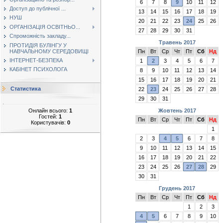
6
7
8
9
10
11
12
Доступ до публічної ...
13
14
15
16
17
18
19
НУШ
20
21
22
23
24
25
26
ОРГАНІЗАЦІЯ ОСВІТНЬО...
27
28
29
30
31
Спроможність закладу...
Травень 2017
ПРОТИДІЯ БУЛІНГУ У
НАВЧАЛЬНОМУ СЕРЕДОВИЩІ
Пн
Вт
Ср
Чт
Пт
Сб
Нд
ІНТЕРНЕТ-БЕЗПЕКА
1
2
3
4
5
6
7
КАБІНЕТ ПСИХОЛОГА
8
9
10
11
12
13
14
15
16
17
18
19
20
21
Статистика
22
23
24
25
26
27
28
29
30
31
Онлайн всього:
1
Жовтень 2017
Гостей:
1
Пн
Вт
Ср
Чт
Пт
Сб
Нд
Користувачів:
0
1
2
3
4
5
6
7
8
9
10
11
12
13
14
15
16
17
18
19
20
21
22
23
24
25
26
27
28
29
30
31
Грудень 2017
Пн
Вт
Ср
Чт
Пт
Сб
Нд
1
2
3
4
5
6
7
8
9
10