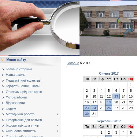
Меню сайту
Головна
»
2017
Головна сторінка
Січень 2017
Наша школа
Пн
Вт
Ср
Чт
Пт
Сб
Нд
Педагогічний колектив
1
Гордість нашої школи
2
3
4
5
6
7
8
Стежками рідного краю
9
10
11
12
13
14
15
Фотоальбоми
16
17
18
19
20
21
22
Відеозаписи
23
24
25
26
27
28
29
Форум
30
31
Методична робота
Інформація для батьків
Березень 2017
Інформація для учнів
Пн
Вт
Ср
Чт
Пт
Сб
Нд
Фінансова звітність
1
2
3
4
5
Організаційно та розпор...