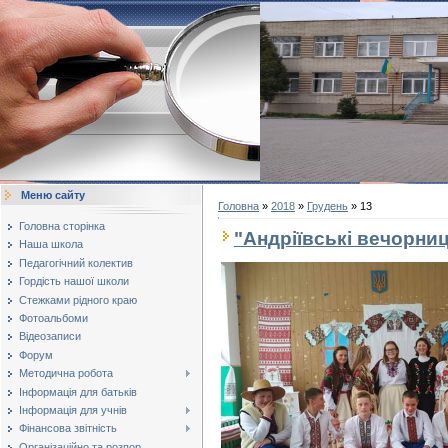
Меню сайту
Головна
»
2018
»
Грудень
»
13
Головна сторінка
"Андріївські вечорниц
Наша школа
Педагогічний колектив
Гордість нашої школи
Стежками рідного краю
Фотоальбоми
Відеозаписи
Форум
Методична робота
Інформація для батьків
Інформація для учнів
Фінансова звітність
Організаційно та розпор...