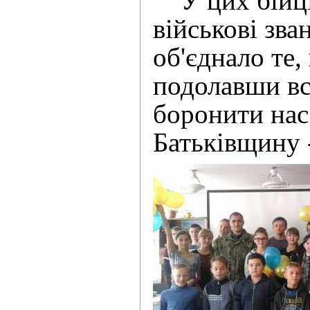
У цих бійців
військові зва
об'єднало те,
подолавши вс
боронити нас
Батьківщину 