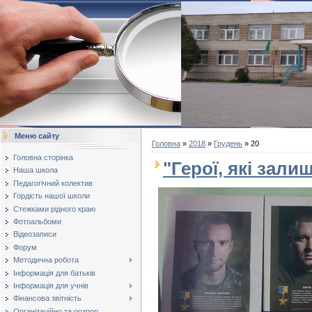
Меню сайту
Головна
»
2018
»
Грудень
»
20
Головна сторінка
"Герої, які зал
Наша школа
Педагогічний колектив
Гордість нашої школи
Стежками рідного краю
Фотоальбоми
Відеозаписи
Форум
Методична робота
Інформація для батьків
Інформація для учнів
Фінансова звітність
Організаційно та розпор...