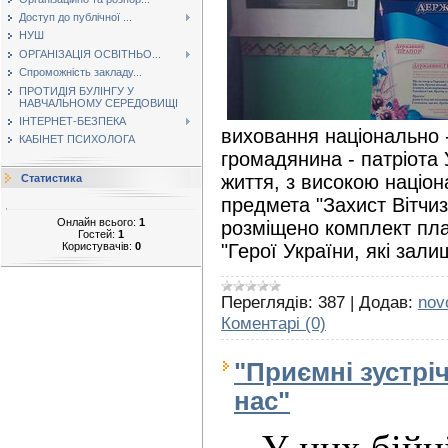
Доступ до публічної ...
НУШ
ОРГАНІЗАЦІЯ ОСВІТНЬО...
Спроможність закладу...
ПРОТИДІЯ БУЛІНГУ У
НАВЧАЛЬНОМУ СЕРЕДОВИЩІ
ІНТЕРНЕТ-БЕЗПЕКА
виховання національно 
КАБІНЕТ ПСИХОЛОГА
громадянина - патріота 
життя, з високою націон
Статистика
предмета "Захист Вітчиз
Онлайн всього:
1
розміщено комплект пл
Гостей:
1
Користувачів:
0
"Герої України, які зал
Переглядів:
387
|
Додав:
nov
Коментарі (0)
"Приємні зустріч
нас"