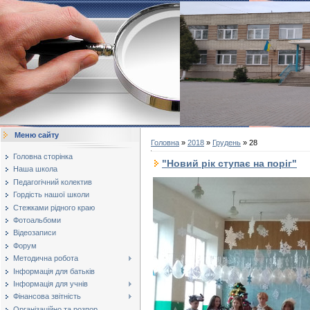
Меню сайту
Головна
»
2018
»
Грудень
»
28
Головна сторінка
"Новий рік ступає на поріг"
Наша школа
Педагогічний колектив
Гордість нашої школи
Стежками рідного краю
Фотоальбоми
Відеозаписи
Форум
Методична робота
Інформація для батьків
Інформація для учнів
Фінансова звітність
Організаційно та розпор...