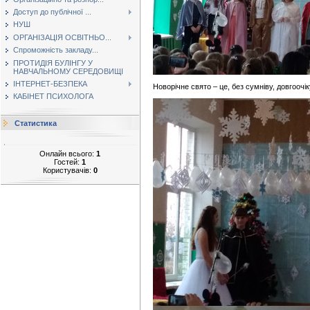
Доступ до публічної ...
НУШ
ОРГАНІЗАЦІЯ ОСВІТНЬО...
Спроможність закладу...
ПРОТИДІЯ БУЛІНГУ У
НАВЧАЛЬНОМУ СЕРЕДОВИЩІ
ІНТЕРНЕТ-БЕЗПЕКА
Новорічне свято – це, без сумніву, довгоочік
КАБІНЕТ ПСИХОЛОГА
Статистика
Онлайн всього:
1
Гостей:
1
Користувачів:
0