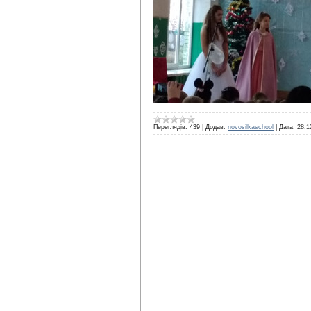
Переглядів:
439
|
Додав:
novosilkaschool
|
Дата:
28.1