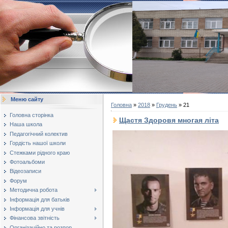
Меню сайту
Головна
»
2018
»
Грудень
»
21
Головна сторінка
Щастя Здоровя многая літа
Наша школа
Педагогічний колектив
Гордість нашої школи
Стежками рідного краю
Фотоальбоми
Відеозаписи
Форум
Методична робота
Інформація для батьків
Інформація для учнів
Фінансова звітність
Організаційно та розпор...