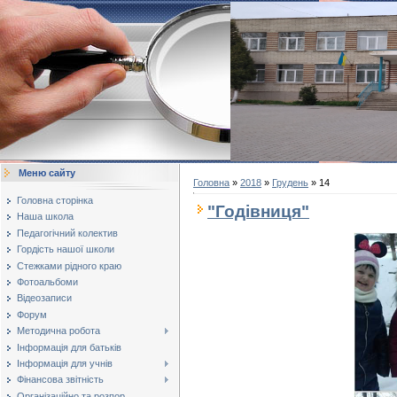
Меню сайту
Головна
»
2018
»
Грудень
»
14
Головна сторінка
"Годівниця"
Наша школа
Педагогічний колектив
Гордість нашої школи
Стежками рідного краю
Фотоальбоми
Відеозаписи
Форум
Методична робота
Інформація для батьків
Інформація для учнів
Фінансова звітність
Організаційно та розпор...