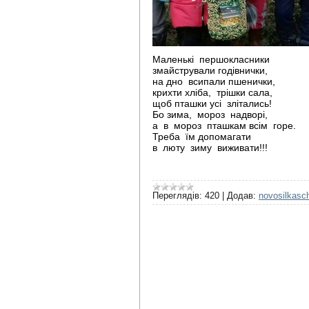
Маленькі першокласники
змайстрували годівнички,
на дно всипали пшенички,
крихти хліба, трішки сала,
щоб пташки усі злітались!
Бо зима, мороз надворі,
а в мороз пташкам всім горе.
Треба їм допомагати
в люту зиму виживати!!!
Переглядів:
420
|
Додав:
novosilkasc