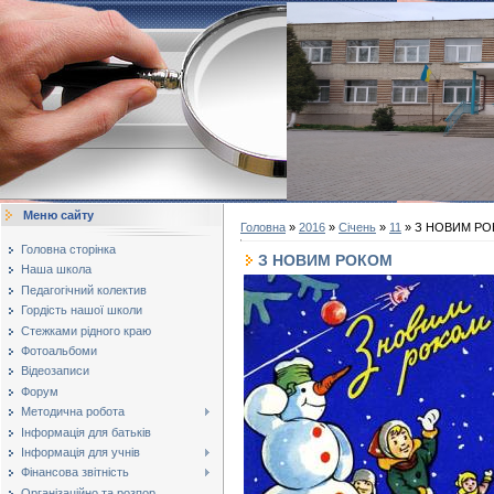
Меню сайту
Головна
»
2016
»
Січень
»
11
» З НОВИМ Р
Головна сторінка
З НОВИМ РОКОМ
Наша школа
Педагогічний колектив
Гордість нашої школи
Стежками рідного краю
Фотоальбоми
Відеозаписи
Форум
Методична робота
Інформація для батьків
Інформація для учнів
Фінансова звітність
Організаційно та розпор...