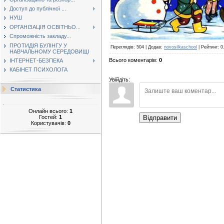
Доступ до публічної ...
НУШ
ОРГАНІЗАЦІЯ ОСВІТНЬО...
Спроможність закладу...
ПРОТИДІЯ БУЛІНГУ У
Переглядів
:
504
|
Додав
:
novosilkaschool
|
Рейтинг
:
0
НАВЧАЛЬНОМУ СЕРЕДОВИЩІ
Всього коментарів
:
0
ІНТЕРНЕТ-БЕЗПЕКА
КАБІНЕТ ПСИХОЛОГА
Увійдіть:
Статистика
Онлайн всього:
1
Гостей:
1
Відправити
Користувачів:
0