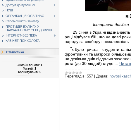
Доступ до публічної ...
НУШ
ОРГАНІЗАЦІЯ ОСВІТНЬО...
БІ
Спроможність закладу...
Історична довідка 
ПРОТИДІЯ БУЛІНГУ У
НАВЧАЛЬНОМУ СЕРЕДОВИЩІ
29 січня в Україні відзначають Д
ІНТЕРНЕТ-БЕЗПЕКА
році відбувся бій, що на довгі рок
КАБІНЕТ ПСИХОЛОГА
народу за свободу і незалежність.
Їх було триста – студенти та гім
Статистика
фронтивики та матроси більшовицьк
на декілька днів віддалив захопле
рота (до 30 людей) студе
...
Читат
Онлайн всього:
1
Гостей:
1
Користувачів:
0
Переглядів:
557
|
Додав:
novosilkasc