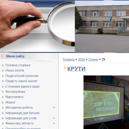
Меню сайту
Головна
»
2016
»
Січень
»
29
Головна сторінка
КРУТИ
Наша школа
Педагогічний колектив
Гордість нашої школи
Стежками рідного краю
Фотоальбоми
Відеозаписи
Форум
Методична робота
Інформація для батьків
Інформація для учнів
Фінансова звітність
Організаційно та розпор...