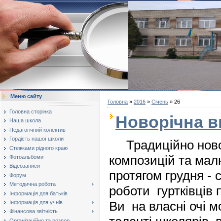
Меню сайту
Головна
»
2016
»
Січень
»
26
Головна сторінка
Новорічна в
Наша школа
Педагогічний колектив
Гордість нашої школи
Традиційно новор
Стежками рідного краю
композицій та мал
Фотоальбоми
Відеозаписи
протягом грудня - 
Форум
Методична робота
роботи гуртківців 
Інформація для батьків
Ви на власні очі 
Інформація для учнів
Фінансова звітність
Організаційно та розпор...