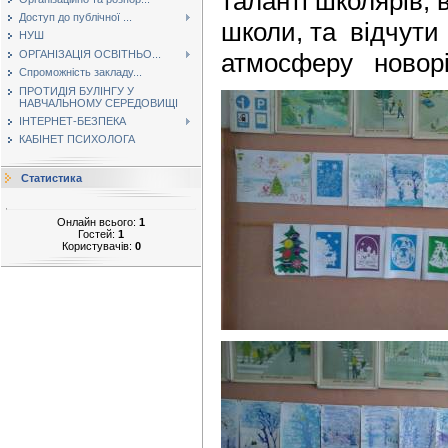
таланті школярів, 
Доступ до публічної ...
школи, та відчути
НУШ
ОРГАНІЗАЦІЯ ОСВІТНЬО...
атмосферу новоріч
Спроможність закладу...
ПРОТИДІЯ БУЛІНГУ У
НАВЧАЛЬНОМУ СЕРЕДОВИЩІ
ІНТЕРНЕТ-БЕЗПЕКА
КАБІНЕТ ПСИХОЛОГА
Статистика
Онлайн всього:
1
Гостей:
1
Користувачів:
0