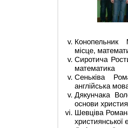
Конопельник М
місце, математ
Сиротича Рости
математика
Сеньківа Рома
англійська мов
Дякунчака Волод
основи христия
Шевціва Романа,
християнської 