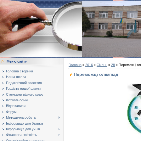
Меню сайту
Головна
»
2016
»
Січень
»
28
» Переможці ол
Головна сторінка
Переможці олімпіад
Наша школа
Педагогічний колектив
Гордість нашої школи
Стежками рідного краю
Фотоальбоми
Відеозаписи
Форум
Методична робота
Інформація для батьків
Інформація для учнів
Фінансова звітність
Організаційно та розпор...