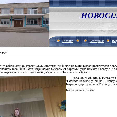
НОВОСІ
Головна
Реєстрація
Вхі
тяги"
 районному конкурсі "Сурми Звитяги", який має на меті широко пропагувати серед 
ривають героїчний шлях національно-визвольної боротьби українського народу в ХХ с
анізації Українських Націоналістів, Української Повстанської Армії.
Талановиті дівчата М.Рудка та Я.
"Плакала калина", учениця 10 класу 
Мар'яна Рудка, учениця 11 класу - піс
Ми пишаємося вами!