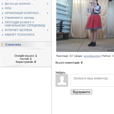
Доступ до публічної ...
НУШ
ОРГАНІЗАЦІЯ ОСВІТНЬО...
Спроможність закладу...
ПРОТИДІЯ БУЛІНГУ У
НАВЧАЛЬНОМУ СЕРЕДОВИЩІ
ІНТЕРНЕТ-БЕЗПЕКА
КАБІНЕТ ПСИХОЛОГА
Статистика
Онлайн всього:
1
Переглядів
:
417
|
Додав
:
novosilkaschool
|
Рейтинг
:
0
Гостей:
1
Користувачів:
0
Всього коментарів
:
0
Увійдіть:
Відправити