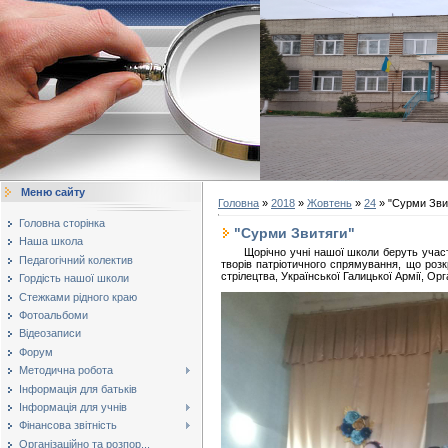
Меню сайту
Головна
»
2018
»
Жовтень
»
24
» "Сурми Зви
Головна сторінка
"Сурми Звитяги"
Наша школа
Щорічно учні нашої школи беруть участь у
Педагогічний колектив
творів патріотичного спрямування, що розк
стрілецтва, Української Галицької Армії, Орг
Гордість нашої школи
Стежками рідного краю
Фотоальбоми
Відеозаписи
Форум
Методична робота
Інформація для батьків
Інформація для учнів
Фінансова звітність
Організаційно та розпор...