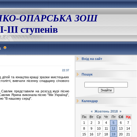
ЛКО-ОПАРСЬКА ЗОШ
І-ІІІ ступенів
д
Вхід на сайт
22:37
Пошук
дітей та юнацтва кращі зразки мистецьких
толітті, вивчати пісенну спадщину січового
Савлик представили на розсуд журі пісню
Савлик Ярина виконала пісню "Ми Українці",
ню "В нашому серці".
Календар
«
Жовтень 2018
»
Пн
Вт
Ср
Чт
Пт
Сб
Нд
1
2
3
4
5
6
7
8
9
10
11
12
13
14
15
16
17
18
19
20
21