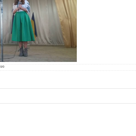
.0
/
0