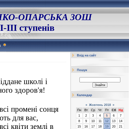
ЛКО-ОПАРСЬКА ЗОШ
І-ІІІ ступенів
д
Вхід на сайт
Пошук
віддане школі і
ного здоров'я!
Календар
«
Жовтень 2018
»
всі промені сонця
Пн
Вт
Ср
Чт
Пт
Сб
Нд
ють для вас,
1
2
3
4
5
6
7
8
9
10
11
12
13
14
всі квіти землі в
15
16
17
18
19
20
21