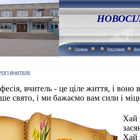
НОВОСІ
Головна
Реєстрація
Вхі
ОГІ ВЧИТЕЛІ!
фесія, вчитель - це ціле життя, і воно 
ше свято, і ми бажаємо вам сили і міц
Хай 
зася
Хай 