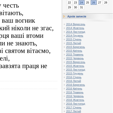
22
23
24
25
26
27
28
 честь
29
30
31
вітають,
Архів записів
 ваш вогник
2014 Вересень
кий ніколи не згас,
2014 Жовтень
2014 Листопад
рця ваші втоми
2014 Грудень
2015 Січень
ли не знають,
2015 Лютий
2015 Березень
зі святом вітаємо,
2015 Квітень
2015 Травень
елі,
2015 Червень
2015 Вересень
завзята праця не
2015 Жовтень
2015 Листопад
2015 Грудень
2016 Січень
2016 Лютий
2016 Березень
2016 Квітень
2016 Травень
2016 Червень
2016 Жовтень
2016 Листопад
2017 Січень
2017 Лютий