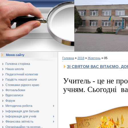
Меню сайту
Головна
»
2018
»
Жовтень
»
05
Головна сторінка
ЗІ СВЯТОМ ВАС ВІТАЄМО, ДОР
Наша школа
Педагогічний колектив
Учитель - це не про
Гордість нашої школи
Стежками рідного краю
учням. Сьогодні ва
Фотоальбоми
Відеозаписи
Форум
Методична робота
Інформація для батьків
Інформація для учнів
Фінансова звітність
Організаційно та розпор...