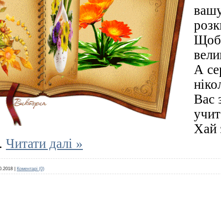
вашу
розк
Щоб
вели
А се
ніко
Вас 
учит
Хай 
..
Читати далі »
0.2018
|
Коментарі (0)