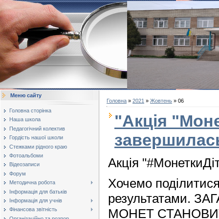
Меню сайту
Головна
»
2021
»
Жовтень
»
06
Головна сторінка
"Акція "Моне
Наша школа
Педагогічний колектив
завершилась.
Гордість нашої школи
Стежками рідного краю
Фотоальбоми
Акція "#МонеткиДі
Відеозаписи
Форум
Хочемо поділитис
Методична робота
Інформація для батьків
результатами. З
Інформація для учнів
МОНЕТ СТАНОВИТЬ
Фінансова звітність
Організаційно та розпор...