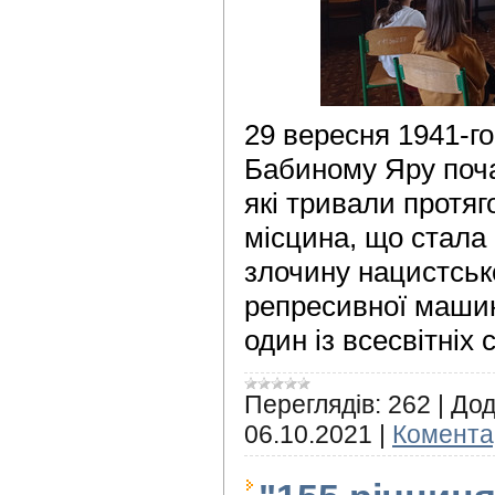
29 вересня 1941-го 
Бабиному Яру поча
які тривали протяг
місцина, що стала
злочину нацистсько
репресивної машин
один із всесвітніх 
Переглядів:
262
|
Дод
06.10.2021
|
Коментар