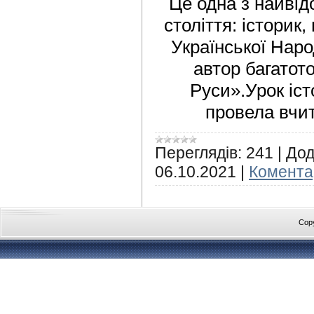
Це одна з найві
століття: історик
Української Наро
автор багатото
Руси».Урок іст
провела вчи
Переглядів:
241
|
Дод
06.10.2021
|
Коментар
Cop