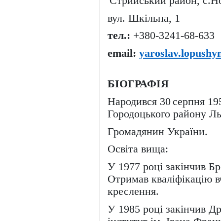
Стрийський район,
с.Н
вул.
Шкільна
, 1
тел
.:
+380-3241-
68
-
633
email
:
yaroslav.lopushy
БІОГРАФІЯ
Народився
30
серп
ня 19
Городоцького району
Льв
Громадянин України.
Освіта вища:
У
1977
році закінчив
Бр
Отримав кваліфіка
цію в
креслення.
У
1985
році закінчив
Др