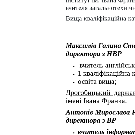
інститут ім. Івана Фран
вчителя
загальнотехніч
Вища кваліфікаційна ка
Максимів Галина Сте
директора з НВР
вчитель англійсько
1 кваліфікаційна к
освіта вища;
Дрогобицький держав
імені Івана Франка.
Антонів Мирослава Р
директора з ВР
вчитель інформ