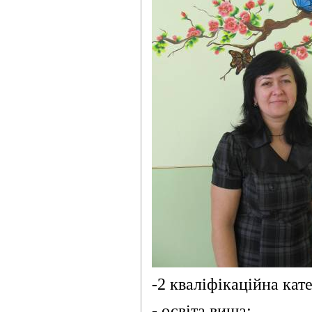
-
2 кваліфікаційна кате
- освіта вища;