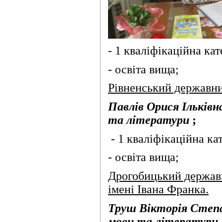
- 1 кваліфікаційна кат
- освіта вища;
Рівненський державни
Павлів Орися Ільківн
та літератури
;
- 1 кваліфікаційна кат
- освіта вища;
Дрогобицький держав
імені Івана Франка.
Труш Вікторія Степа
мови та літератури