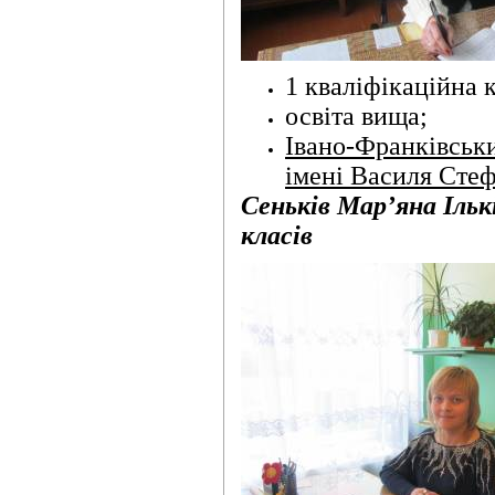
1 кваліфікаційна к
освіта вища;
Івано-Франківськи
імені Василя Сте
Сеньків Мар’
яна Ільк
класів