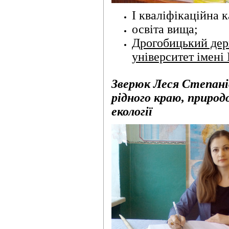
I кваліфікаційна к
освіта вища;
Дрогобицький дер
університет імені
Зверюк Леся Степанів
рідного краю, природ
екології