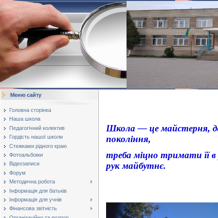
Меню сайту
Головна сторінка
Наша школа
Школа — це майстерня, д
Педагогічний колектив
Гордість нашої школи
покоління,
Стежками рідного краю
треба міцно тримати її в
Фотоальбоми
рук майбутнє.
Відеозаписи
Форум
А. Б
Методична робота
Інформація для батьків
Інформація для учнів
Фінансова звітність
Організаційно та розпор...