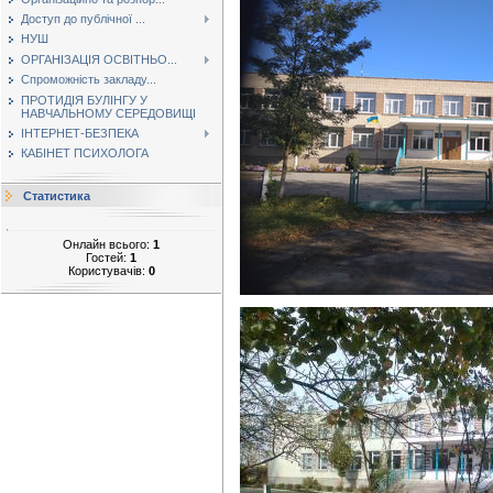
Доступ до публічної ...
НУШ
ОРГАНІЗАЦІЯ ОСВІТНЬО...
Спроможність закладу...
ПРОТИДІЯ БУЛІНГУ У
НАВЧАЛЬНОМУ СЕРЕДОВИЩІ
ІНТЕРНЕТ-БЕЗПЕКА
КАБІНЕТ ПСИХОЛОГА
Статистика
Онлайн всього:
1
Гостей:
1
Користувачів:
0