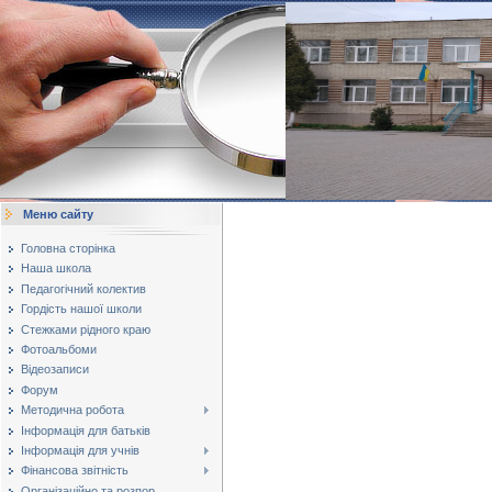
Меню сайту
Головна сторінка
Наша школа
Педагогічний колектив
Гордість нашої школи
Стежками рідного краю
Фотоальбоми
Відеозаписи
Форум
Методична робота
Інформація для батьків
Інформація для учнів
Фінансова звітність
Організаційно та розпор...