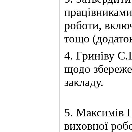
працівниками
роботи, вклю
тощо (додат
4. Гриніву С.
щодо збереже
з
5. Максимів Г
виховної робо