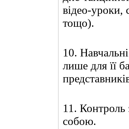
відео-уроки, 
т
10. Навчальн
лише для її б
предс
11. Контроль
собою.