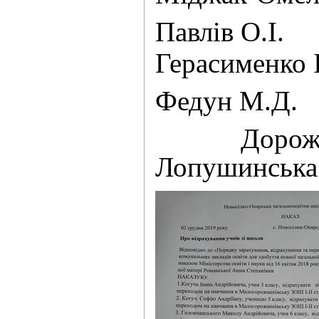
Павлів О
Гераси
Федун М.
Дорожов
Лопушинськ