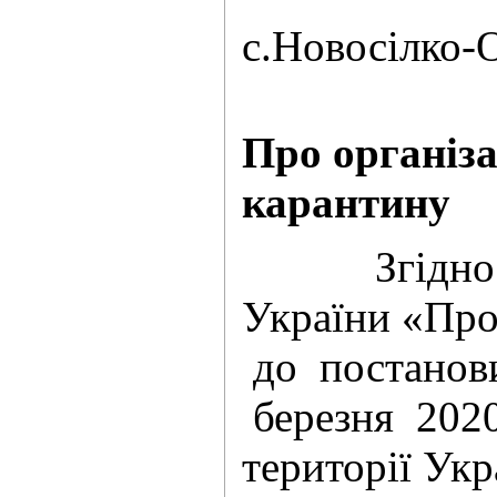
с.Но
№
Про організ
карантину
Згідно з ча
України «Про
до постанови
березня 2020
території Ук