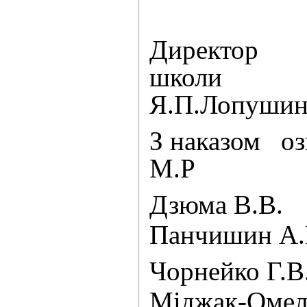
Директор
ш
Я.П.Ло
З наказом
М.
Дзюма В.В.
Панчишин А
Чорнейко Г.В
Міджак-