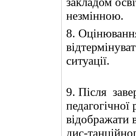
закладом осві
незмі
8. Оцінюванн
відтермінуват
сит
9. Після заве
педагогічної 
відображати 
дис-танційног