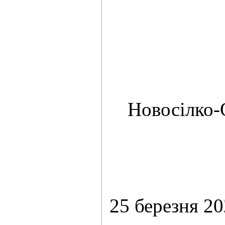
Новосілко-О
25 б