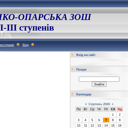
ЛКО-ОПАРСЬКА ЗОШ
І-ІІІ ступенів
еєстрація
Вхід
Вхід на сайт
Пошук
Календар
«
Серпень 2026
»
Пн
Вт
Ср
Чт
Пт
Сб
Нд
1
2
3
4
5
6
7
8
9
10
11
12
13
14
15
16