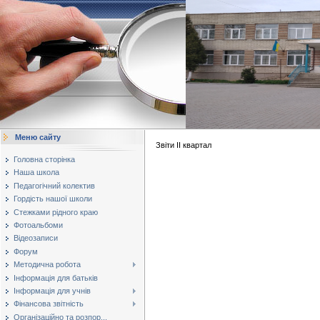
Меню сайту
Звіти ІІ квартал
Головна сторінка
Наша школа
Педагогічний колектив
Гордість нашої школи
Стежками рідного краю
Фотоальбоми
Відеозаписи
Форум
Методична робота
Інформація для батьків
Інформація для учнів
Фінансова звітність
Організаційно та розпор...