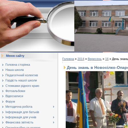
Меню сайту
Головна
»
2014
»
Вересень
»
16
» День знан
Головна сторінка
День знань в Новосілко-Опа
Наша школа
Педагогічний колектив
Гордість нашої школи
Стежками рідного краю
Фотоальбоми
Відеозаписи
Форум
Методична робота
Інформація для батьків
Інформація для учнів
Фінансова звітність
Організаційно та розпор...