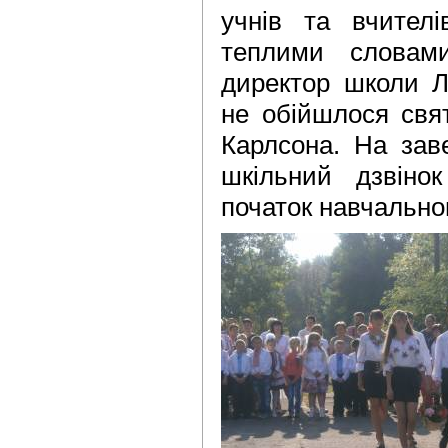
учнів та вчител
теплими словами
директор школи Л
не обійшлося свя
Карлсона. На зав
шкільний дзвіно
початок навчальног