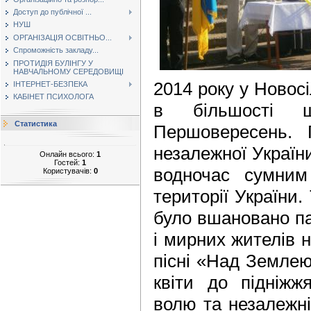
Доступ до публічної ...
НУШ
ОРГАНІЗАЦІЯ ОСВІТНЬО...
Спроможність закладу...
ПРОТИДІЯ БУЛІНГУ У
НАВЧАЛЬНОМУ СЕРЕДОВИЩІ
2014 року у Новосі
ІНТЕРНЕТ-БЕЗПЕКА
КАБІНЕТ ПСИХОЛОГА
в більшості ш
Статистика
Першовересень. 
незалежної України
Онлайн всього:
1
Гостей:
1
водночас сумним 
Користувачів:
0
території України
було вшановано па
і мирних жителів н
пісні «Над Земле
квіти до підніжж
волю та незалежні