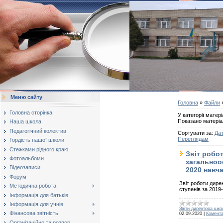
Меню сайту
Головна
»
Файли
»
Головна сторінка
У категорії матері
Показано матеріа
Наша школа
Педагогічний колектив
Сортувати за
:
Дат
Переглядам
Гордість нашої школи
Стежками рідного краю
Звіт робо
Фотоальбоми
загальноос
Відеозаписи
2020 навч
Форум
Звіт роботи дире
Методична робота
ступенів за 2019
Інформація для батьків
Інформація для учнів
Звіти директора шко
Фінансова звітність
02.09.2020
|
Комента
Організаційно та розпор...