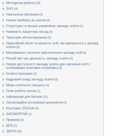
Методична робота
[30]
ЗНО
[0]
Навчальна програма
[0]
Умови прийому до школи
[0]
Структура та органи управління закладу освіти
[1]
Наявність вакантних посад
[0]
Територія обслуговування
[0]
Ліцензійний обсяг та кількість осіб, які навчаються у закладі
освіти
[0]
Матеріально-технічне забезпечення закладу осіб
[0]
Річний звіт про діяльність закладу освіти
[0]
Умови доступності закладу освіти для навчання осіб з
особливими освітніми потребами
[0]
Освітні програми
[0]
Кадровий склад закладу освіти
[0]
Мова освітнього процесу
[0]
План роботи школи
[1]
Інформація для батьків
[21]
Організаційно-розпорядчі документи
[2]
Кошторис 2018 рік
[4]
ЗАПАМ'ЯТАЙ
[1]
Правила
[0]
ДПА
[2]
ЗВІТИ
[36]