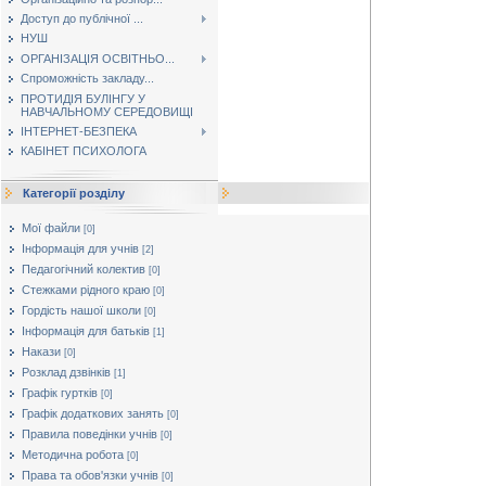
Доступ до публічної ...
НУШ
ОРГАНІЗАЦІЯ ОСВІТНЬО...
Спроможність закладу...
ПРОТИДІЯ БУЛІНГУ У
НАВЧАЛЬНОМУ СЕРЕДОВИЩІ
ІНТЕРНЕТ-БЕЗПЕКА
КАБІНЕТ ПСИХОЛОГА
Категорії розділу
Мої файли
[0]
Інформація для учнів
[2]
Педагогічний колектив
[0]
Стежками рідного краю
[0]
Гордість нашої школи
[0]
Інформація для батьків
[1]
Накази
[0]
Розклад дзвінків
[1]
Графік гуртків
[0]
Графік додаткових занять
[0]
Правила поведінки учнів
[0]
Методична робота
[0]
Права та обов'язки учнів
[0]