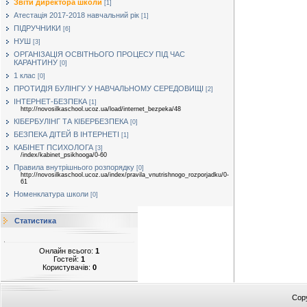
Звіти директора школи
[1]
Атестація 2017-2018 навчальний рік
[1]
ПІДРУЧНИКИ
[6]
НУШ
[3]
ОРГАНІЗАЦІЯ ОСВІТНЬОГО ПРОЦЕСУ ПІД ЧАС
КАРАНТИНУ
[0]
1 клас
[0]
ПРОТИДІЯ БУЛІНГУ У НАВЧАЛЬНОМУ СЕРЕДОВИЩІ
[2]
ІНТЕРНЕТ-БЕЗПЕКА
[1]
http://novosilkaschool.ucoz.ua/load/internet_bezpeka/48
КІБЕРБУЛІНГ ТА КІБЕРБЕЗПЕКА
[0]
БЕЗПЕКА ДІТЕЙ В ІНТЕРНЕТІ
[1]
КАБІНЕТ ПСИХОЛОГА
[3]
/index/kabinet_psikhooga/0-60
Правила внутрішнього розпорядку
[0]
http://novosilkaschool.ucoz.ua/index/pravila_vnutrishnogo_rozporjadku/0-
61
Номенклатура школи
[0]
Статистика
Онлайн всього:
1
Гостей:
1
Користувачів:
0
Cop