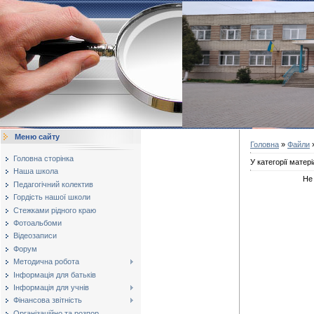
Меню сайту
Головна
»
Файли
»
Головна сторінка
У категорії матері
Наша школа
Не
Педагогічний колектив
Гордість нашої школи
Стежками рідного краю
Фотоальбоми
Відеозаписи
Форум
Методична робота
Інформація для батьків
Інформація для учнів
Фінансова звітність
Організаційно та розпор...