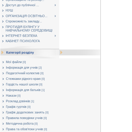
Доступ до публічної ...
НУШ
ОРГАНІЗАЦІЯ ОСВІТНЬО...
Спроможність закладу...
ПРОТИДІЯ БУЛІНГУ У
НАВЧАЛЬНОМУ СЕРЕДОВИЩІ
ІНТЕРНЕТ-БЕЗПЕКА
КАБІНЕТ ПСИХОЛОГА
Категорії розділу
Мої файли
[0]
Інформація для учнів
[2]
Педагогічний колектив
[0]
Стежками рідного краю
[0]
Гордість нашої школи
[0]
Інформація для батьків
[1]
Накази
[0]
Розклад дзвінків
[1]
Графік гуртків
[0]
Графік додаткових занять
[0]
Правила поведінки учнів
[0]
Методична робота
[0]
Права та обов'язки учнів
[0]