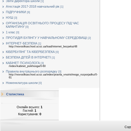
Звіти директора школи
[1]
Атестація 2017-2018 навчальний рік
[1]
ПІДРУЧНИКИ
[6]
НУШ
[3]
ОРГАНІЗАЦІЯ ОСВІТНЬОГО ПРОЦЕСУ ПІД ЧАС
КАРАНТИНУ
[0]
1 клас
[0]
ПРОТИДІЯ БУЛІНГУ У НАВЧАЛЬНОМУ СЕРЕДОВИЩІ
[2]
ІНТЕРНЕТ-БЕЗПЕКА
[1]
http://novosilkaschool.ucoz.ua/load/internet_bezpeka/48
КІБЕРБУЛІНГ ТА КІБЕРБЕЗПЕКА
[0]
БЕЗПЕКА ДІТЕЙ В ІНТЕРНЕТІ
[1]
КАБІНЕТ ПСИХОЛОГА
[3]
/index/kabinet_psikhooga/0-60
Правила внутрішнього розпорядку
[0]
http://novosilkaschool.ucoz.ua/index/pravila_vnutrishnogo_rozporjadku/0-
61
Номенклатура школи
[0]
Статистика
Онлайн всього:
1
Гостей:
1
Користувачів:
0
Cop