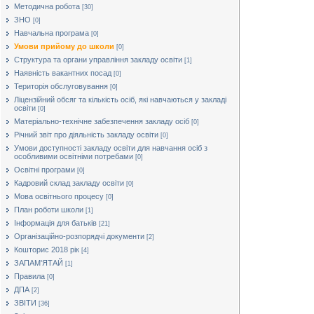
Методична робота
[30]
ЗНО
[0]
Навчальна програма
[0]
Умови прийому до школи
[0]
Структура та органи управління закладу освіти
[1]
Наявність вакантних посад
[0]
Територія обслуговування
[0]
Ліцензійний обсяг та кількість осіб, які навчаються у закладі
освіти
[0]
Матеріально-технічне забезпечення закладу осіб
[0]
Річний звіт про діяльність закладу освіти
[0]
Умови доступності закладу освіти для навчання осіб з
особливими освітніми потребами
[0]
Освітні програми
[0]
Кадровий склад закладу освіти
[0]
Мова освітнього процесу
[0]
План роботи школи
[1]
Інформація для батьків
[21]
Організаційно-розпорядчі документи
[2]
Кошторис 2018 рік
[4]
ЗАПАМ'ЯТАЙ
[1]
Правила
[0]
ДПА
[2]
ЗВІТИ
[36]