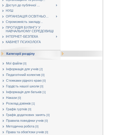
Доступ до публічної ...
НУШ
ОРГАНІЗАЦІЯ ОСВІТНЬО...
Спроможність закладу...
ПРОТИДІЯ БУЛІНГУ У
НАВЧАЛЬНОМУ СЕРЕДОВИЩІ
ІНТЕРНЕТ-БЕЗПЕКА
КАБІНЕТ ПСИХОЛОГА
Категорії розділу
Мої файли
[0]
Інформація для учнів
[2]
Педагогічний колектив
[0]
Стежками рідного краю
[0]
Гордість нашої школи
[0]
Інформація для батьків
[1]
Накази
[0]
Розклад дзвінків
[1]
Графік гуртків
[0]
Графік додаткових занять
[0]
Правила поведінки учнів
[0]
Методична робота
[0]
Права та обов'язки учнів
[0]