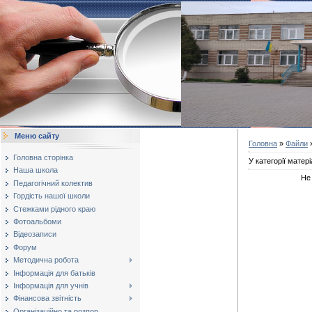
Меню сайту
Головна
»
Файли
Головна сторінка
У категорії матері
Наша школа
Не
Педагогічний колектив
Гордість нашої школи
Стежками рідного краю
Фотоальбоми
Відеозаписи
Форум
Методична робота
Інформація для батьків
Інформація для учнів
Фінансова звітність
Організаційно та розпор...