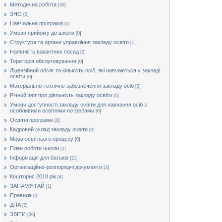
Методична робота
[30]
ЗНО
[0]
Навчальна програма
[0]
Умови прийому до школи
[0]
Структура та органи управління закладу освіти
[1]
Наявність вакантних посад
[0]
Територія обслуговування
[0]
Ліцензійний обсяг та кількість осіб, які навчаються у закладі
освіти
[0]
Матеріально-технічне забезпечення закладу осіб
[0]
Річний звіт про діяльність закладу освіти
[0]
Умови доступності закладу освіти для навчання осіб з
особливими освітніми потребами
[0]
Освітні програми
[0]
Кадровий склад закладу освіти
[0]
Мова освітнього процесу
[0]
План роботи школи
[1]
Інформація для батьків
[21]
Організаційно-розпорядчі документи
[2]
Кошторис 2018 рік
[4]
ЗАПАМ'ЯТАЙ
[1]
Правила
[0]
ДПА
[2]
ЗВІТИ
[36]