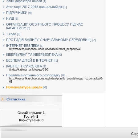
Звіти директора школи
[1]
Атестація 2017-2018 навчальний рік
[1]
ПІДРУЧНИКИ
[6]
НУШ
[3]
ОРГАНІЗАЦІЯ ОСВІТНЬОГО ПРОЦЕСУ ПІД ЧАС
КАРАНТИНУ
[0]
1 клас
[0]
ПРОТИДІЯ БУЛІНГУ У НАВЧАЛЬНОМУ СЕРЕДОВИЩІ
[2]
ІНТЕРНЕТ-БЕЗПЕКА
[1]
http://novosilkaschool.ucoz.ua/load/internet_bezpeka/48
КІБЕРБУЛІНГ ТА КІБЕРБЕЗПЕКА
[0]
БЕЗПЕКА ДІТЕЙ В ІНТЕРНЕТІ
[1]
КАБІНЕТ ПСИХОЛОГА
[3]
/index/kabinet_psikhooga/0-60
Правила внутрішнього розпорядку
[0]
http://novosilkaschool.ucoz.ua/index/pravila_vnutrishnogo_rozporjadku/0-
61
Номенклатура школи
[0]
Статистика
Онлайн всього:
1
Гостей:
1
Користувачів:
0
Cop