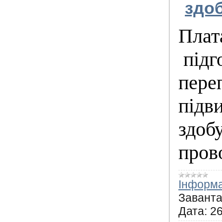
здоб
Плат
підг
пере
підв
здобу
пров
Інформа
Заванта
Дата:
26