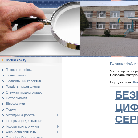
Меню сайту
Головна
»
Файли
»
Головна сторінка
У категорії матері
Показано матеріа
Наша школа
Педагогічний колектив
Сортувати за
:
Дат
Гордість нашої школи
БЕЗ
Стежками рідного краю
Фотоальбоми
ЦИ
Відеозаписи
Форум
СЕР
Методична робота
Інформація для батьків
Інформація для учнів
Фінансова звітність
Організаційно та розпор...