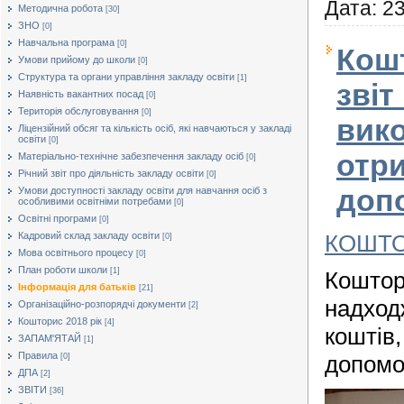
Дата:
23
Методична робота
[30]
ЗНО
[0]
Навчальна програма
[0]
Кош
Умови прийому до школи
[0]
Структура та органи управління закладу освіти
[1]
звіт
Наявність вакантних посад
[0]
Територія обслуговування
[0]
вико
Ліцензійний обсяг та кількість осіб, які навчаються у закладі
освіти
[0]
отри
Матеріально-технічне забезпечення закладу осіб
[0]
Річний звіт про діяльність закладу освіти
[0]
доп
Умови доступності закладу освіти для навчання осіб з
особливими освітніми потребами
[0]
Освітні програми
[0]
КОШТ
Кадровий склад закладу освіти
[0]
Мова освітнього процесу
[0]
План роботи школи
[1]
Коштор
Інформація для батьків
[21]
надход
Організаційно-розпорядчі документи
[2]
Кошторис 2018 рік
[4]
коштів,
ЗАПАМ'ЯТАЙ
[1]
Правила
допомо
[0]
ДПА
[2]
ЗВІТИ
[36]