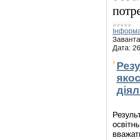
потр
Інформа
Заванта
Дата:
26
Резу
якос
діял
Результ
освітнь
вважат