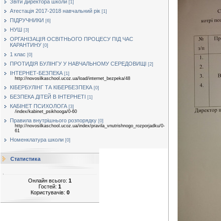
Звіти директора школи
[1]
Атестація 2017-2018 навчальний рік
[1]
ПІДРУЧНИКИ
[6]
НУШ
[3]
ОРГАНІЗАЦІЯ ОСВІТНЬОГО ПРОЦЕСУ ПІД ЧАС
КАРАНТИНУ
[0]
1 клас
[0]
ПРОТИДІЯ БУЛІНГУ У НАВЧАЛЬНОМУ СЕРЕДОВИЩІ
[2]
ІНТЕРНЕТ-БЕЗПЕКА
[1]
http://novosilkaschool.ucoz.ua/load/internet_bezpeka/48
КІБЕРБУЛІНГ ТА КІБЕРБЕЗПЕКА
[0]
БЕЗПЕКА ДІТЕЙ В ІНТЕРНЕТІ
[1]
КАБІНЕТ ПСИХОЛОГА
[3]
/index/kabinet_psikhooga/0-60
Правила внутрішнього розпорядку
[0]
http://novosilkaschool.ucoz.ua/index/pravila_vnutrishnogo_rozporjadku/0-
61
Номенклатура школи
[0]
Статистика
Онлайн всього:
1
Гостей:
1
Користувачів:
0