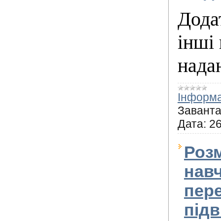
Додат
інші
нада
Інформа
Заванта
Дата:
26
Розм
навч
пере
підв