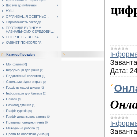
цифр
Доступ до публічної ...
НУШ
ОРГАНІЗАЦІЯ ОСВІТНЬО...
Спроможність закладу...
ПРОТИДІЯ БУЛІНГУ У
НАВЧАЛЬНОМУ СЕРЕДОВИЩІ
ІНТЕРНЕТ-БЕЗПЕКА
КАБІНЕТ ПСИХОЛОГА
Інформа
Категорії розділу
Заванта
Мої файли
[0]
Дата:
24
Інформація для учнів
[2]
Педагогічний колектив
[0]
Стежками рідного краю
[0]
Онл
Гордість нашої школи
[0]
Інформація для батьків
[1]
Накази
Онла
[0]
Розклад дзвінків
[1]
Графік гуртків
[0]
Графік додаткових занять
[0]
Інформа
Правила поведінки учнів
[0]
Методична робота
[0]
Заванта
Права та обов'язки учнів
[0]