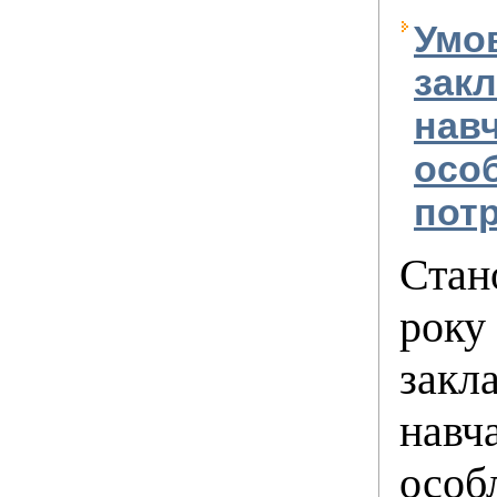
Умо
закл
навч
осо
пот
Стан
року
закла
навча
особ