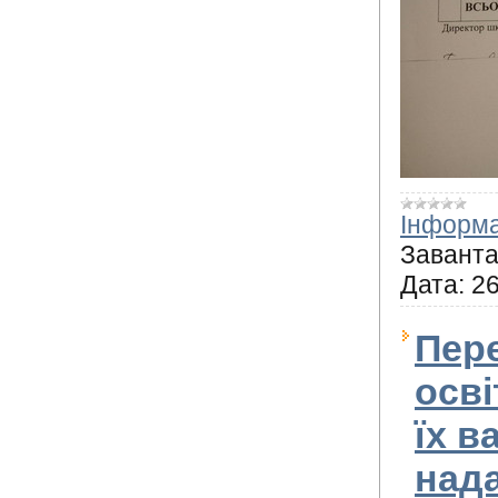
Інформа
Заванта
Дата:
26
Пер
осві
їх в
нада