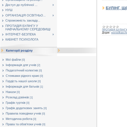
Доступ до публічної ...
БУЛІНГ, Щ
НУШ
ОРГАНІЗАЦІЯ ОСВІТНЬО...
Спроможність закладу...
ПРОТИДІЯ БУЛІНГУ У
НАВЧАЛЬНОМУ СЕРЕДОВИЩІ
ПРОТИДІЯ БУЛІНГ
Додав:
novosilkasch
ІНТЕРНЕТ-БЕЗПЕКА
КАБІНЕТ ПСИХОЛОГА
Категорії розділу
Мої файли
[0]
Інформація для учнів
[2]
Педагогічний колектив
[0]
Стежками рідного краю
[0]
Гордість нашої школи
[0]
Інформація для батьків
[1]
Накази
[0]
Розклад дзвінків
[1]
Графік гуртків
[0]
Графік додаткових занять
[0]
Правила поведінки учнів
[0]
Методична робота
[0]
Права та обов'язки учнів
[0]