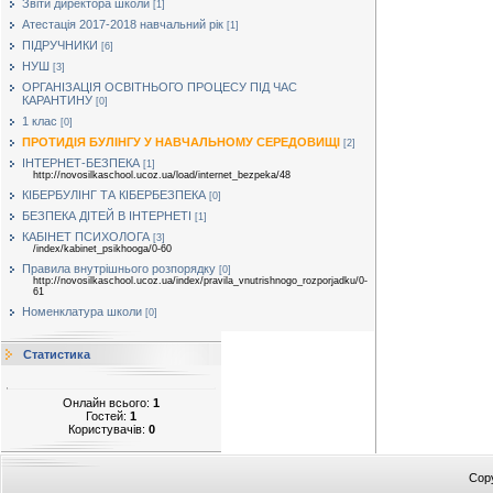
Звіти директора школи
[1]
Атестація 2017-2018 навчальний рік
[1]
ПІДРУЧНИКИ
[6]
НУШ
[3]
ОРГАНІЗАЦІЯ ОСВІТНЬОГО ПРОЦЕСУ ПІД ЧАС
КАРАНТИНУ
[0]
1 клас
[0]
ПРОТИДІЯ БУЛІНГУ У НАВЧАЛЬНОМУ СЕРЕДОВИЩІ
[2]
ІНТЕРНЕТ-БЕЗПЕКА
[1]
http://novosilkaschool.ucoz.ua/load/internet_bezpeka/48
КІБЕРБУЛІНГ ТА КІБЕРБЕЗПЕКА
[0]
БЕЗПЕКА ДІТЕЙ В ІНТЕРНЕТІ
[1]
КАБІНЕТ ПСИХОЛОГА
[3]
/index/kabinet_psikhooga/0-60
Правила внутрішнього розпорядку
[0]
http://novosilkaschool.ucoz.ua/index/pravila_vnutrishnogo_rozporjadku/0-
61
Номенклатура школи
[0]
Статистика
Онлайн всього:
1
Гостей:
1
Користувачів:
0
Cop