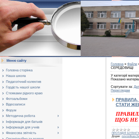
Меню сайту
Головна
»
Файли
СЕРЕДОВИЩІ
Головна сторінка
У категорії матері
Наша школа
Показано матеріа
Педагогічний колектив
Сортувати за
:
Дат
Гордість нашої школи
Переглядам
Стежками рідного краю
Фотоальбоми
ПРАВИЛА,
СТАТИ ЖЕ
Відеозаписи
Форум
ПРАВИЛ
Методична робота
ЩОБ НЕ
Інформація для батьків
Інформація для учнів
Фінансова звітність
ПРОТИДІЯ БУЛІНГ
Додав:
novosilkasch
Організаційно та розпор...