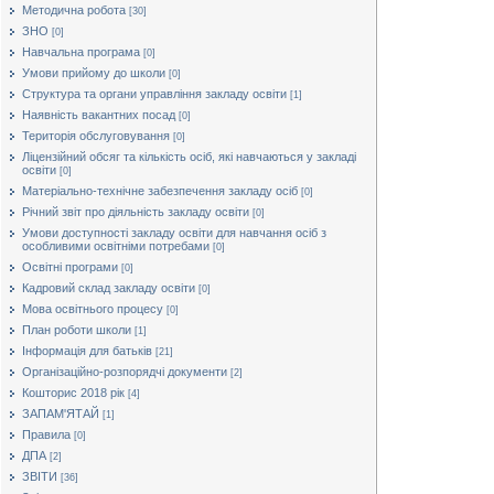
Методична робота
[30]
ЗНО
[0]
Навчальна програма
[0]
Умови прийому до школи
[0]
Структура та органи управління закладу освіти
[1]
Наявність вакантних посад
[0]
Територія обслуговування
[0]
Ліцензійний обсяг та кількість осіб, які навчаються у закладі
освіти
[0]
Матеріально-технічне забезпечення закладу осіб
[0]
Річний звіт про діяльність закладу освіти
[0]
Умови доступності закладу освіти для навчання осіб з
особливими освітніми потребами
[0]
Освітні програми
[0]
Кадровий склад закладу освіти
[0]
Мова освітнього процесу
[0]
План роботи школи
[1]
Інформація для батьків
[21]
Організаційно-розпорядчі документи
[2]
Кошторис 2018 рік
[4]
ЗАПАМ'ЯТАЙ
[1]
Правила
[0]
ДПА
[2]
ЗВІТИ
[36]