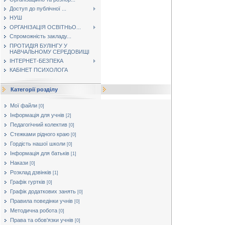
Доступ до публічної ...
НУШ
ОРГАНІЗАЦІЯ ОСВІТНЬО...
Спроможність закладу...
ПРОТИДІЯ БУЛІНГУ У
НАВЧАЛЬНОМУ СЕРЕДОВИЩІ
ІНТЕРНЕТ-БЕЗПЕКА
КАБІНЕТ ПСИХОЛОГА
Категорії розділу
Мої файли
[0]
Інформація для учнів
[2]
Педагогічний колектив
[0]
Стежками рідного краю
[0]
Гордість нашої школи
[0]
Інформація для батьків
[1]
Накази
[0]
Розклад дзвінків
[1]
Графік гуртків
[0]
Графік додаткових занять
[0]
Правила поведінки учнів
[0]
Методична робота
[0]
Права та обов'язки учнів
[0]