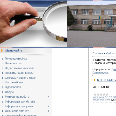
Меню сайту
Головна
»
Файли
»
Головна сторінка
У категорії матері
Показано матеріа
Наша школа
Педагогічний колектив
Сортувати за
:
Дат
Переглядам
Гордість нашої школи
Стежками рідного краю
АТЕСТАЦІ
Фотоальбоми
АТЕСТАЦІЯ
Відеозаписи
Форум
Методична робота
Атестація 2017-2018
novosilkaschool
|
Дат
Інформація для батьків
Інформація для учнів
Фінансова звітність
Організаційно та розпор...