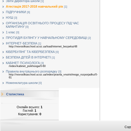
Звіти директора школи
[1]
Атестація 2017-2018 навчальний рік
[1]
ПІДРУЧНИКИ
[6]
НУШ
[3]
ОРГАНІЗАЦІЯ ОСВІТНЬОГО ПРОЦЕСУ ПІД ЧАС
КАРАНТИНУ
[0]
1 клас
[0]
ПРОТИДІЯ БУЛІНГУ У НАВЧАЛЬНОМУ СЕРЕДОВИЩІ
[2]
ІНТЕРНЕТ-БЕЗПЕКА
[1]
http://novosilkaschool.ucoz.ua/load/internet_bezpeka/48
КІБЕРБУЛІНГ ТА КІБЕРБЕЗПЕКА
[0]
БЕЗПЕКА ДІТЕЙ В ІНТЕРНЕТІ
[1]
КАБІНЕТ ПСИХОЛОГА
[3]
/index/kabinet_psikhooga/0-60
Правила внутрішнього розпорядку
[0]
http://novosilkaschool.ucoz.ua/index/pravila_vnutrishnogo_rozporjadku/0-
61
Номенклатура школи
[0]
Статистика
Онлайн всього:
1
Гостей:
1
Користувачів:
0
Cop