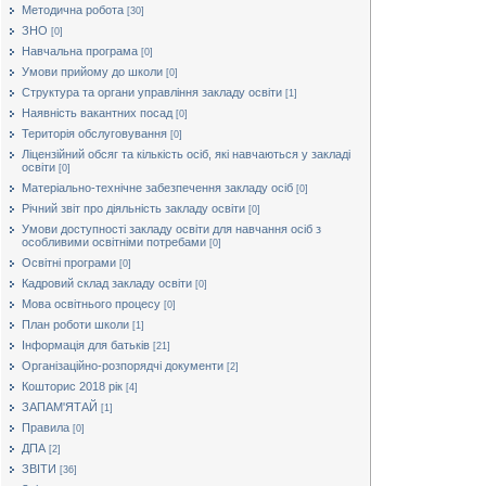
Методична робота
[30]
ЗНО
[0]
Навчальна програма
[0]
Умови прийому до школи
[0]
Структура та органи управління закладу освіти
[1]
Наявність вакантних посад
[0]
Територія обслуговування
[0]
Ліцензійний обсяг та кількість осіб, які навчаються у закладі
освіти
[0]
Матеріально-технічне забезпечення закладу осіб
[0]
Річний звіт про діяльність закладу освіти
[0]
Умови доступності закладу освіти для навчання осіб з
особливими освітніми потребами
[0]
Освітні програми
[0]
Кадровий склад закладу освіти
[0]
Мова освітнього процесу
[0]
План роботи школи
[1]
Інформація для батьків
[21]
Організаційно-розпорядчі документи
[2]
Кошторис 2018 рік
[4]
ЗАПАМ'ЯТАЙ
[1]
Правила
[0]
ДПА
[2]
ЗВІТИ
[36]