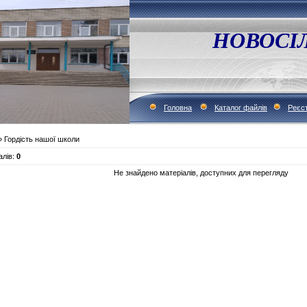
НОВОСІ
Головна
Каталог файлів
Реєст
 Гордість нашої школи
алів
:
0
Не знайдено матеріалів, доступних для перегляду