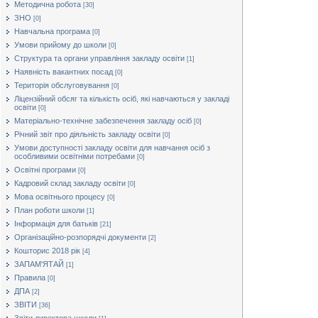
Методична робота
[30]
ЗНО
[0]
Навчальна програма
[0]
Умови прийому до школи
[0]
Структура та органи управління закладу освіти
[1]
Наявність вакантних посад
[0]
Територія обслуговування
[0]
Ліцензійний обсяг та кількість осіб, які навчаються у закладі
освіти
[0]
Матеріально-технічне забезпечення закладу осіб
[0]
Річний звіт про діяльність закладу освіти
[0]
Умови доступності закладу освіти для навчання осіб з
особливими освітніми потребами
[0]
Освітні програми
[0]
Кадровий склад закладу освіти
[0]
Мова освітнього процесу
[0]
План роботи школи
[1]
Інформація для батьків
[21]
Організаційно-розпорядчі документи
[2]
Кошторис 2018 рік
[4]
ЗАПАМ'ЯТАЙ
[1]
Правила
[0]
ДПА
[2]
ЗВІТИ
[36]