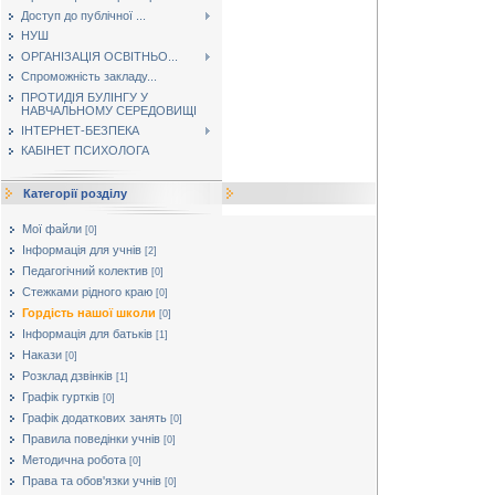
Доступ до публічної ...
НУШ
ОРГАНІЗАЦІЯ ОСВІТНЬО...
Спроможність закладу...
ПРОТИДІЯ БУЛІНГУ У
НАВЧАЛЬНОМУ СЕРЕДОВИЩІ
ІНТЕРНЕТ-БЕЗПЕКА
КАБІНЕТ ПСИХОЛОГА
Категорії розділу
Мої файли
[0]
Інформація для учнів
[2]
Педагогічний колектив
[0]
Стежками рідного краю
[0]
Гордість нашої школи
[0]
Інформація для батьків
[1]
Накази
[0]
Розклад дзвінків
[1]
Графік гуртків
[0]
Графік додаткових занять
[0]
Правила поведінки учнів
[0]
Методична робота
[0]
Права та обов'язки учнів
[0]