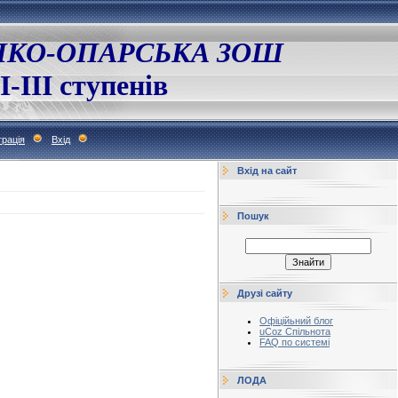
ЛКО-ОПАРСЬКА ЗОШ
І-ІІІ ступенів
рація
Вхід
Вхід на сайт
Пошук
Друзі сайту
Офіційьний блог
uCoz Спільнота
FAQ по системі
ЛОДА