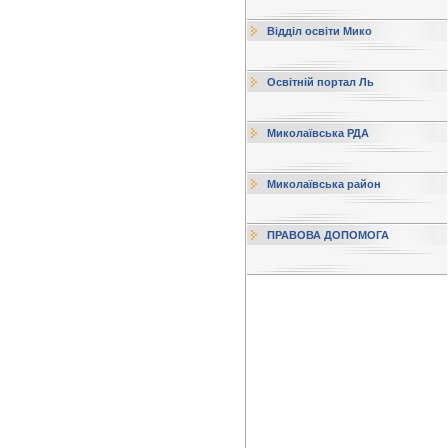
Відділ освіти Мико
Освітній портал Ль
Миколаївська РДА
Миколаївська район
ПРАВОВА ДОПОМОГА