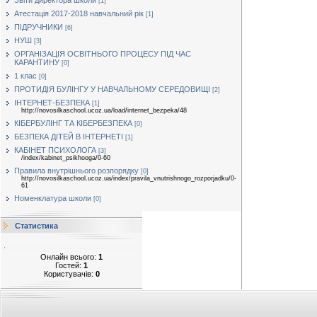
Звіти директора школи
[1]
Атестація 2017-2018 навчальний рік
[1]
ПІДРУЧНИКИ
[6]
НУШ
[3]
ОРГАНІЗАЦІЯ ОСВІТНЬОГО ПРОЦЕСУ ПІД ЧАС
КАРАНТИНУ
[0]
1 клас
[0]
ПРОТИДІЯ БУЛІНГУ У НАВЧАЛЬНОМУ СЕРЕДОВИЩІ
[2]
ІНТЕРНЕТ-БЕЗПЕКА
[1]
http://novosilkaschool.ucoz.ua/load/internet_bezpeka/48
КІБЕРБУЛІНГ ТА КІБЕРБЕЗПЕКА
[0]
БЕЗПЕКА ДІТЕЙ В ІНТЕРНЕТІ
[1]
КАБІНЕТ ПСИХОЛОГА
[3]
/index/kabinet_psikhooga/0-60
Правила внутрішнього розпорядку
[0]
http://novosilkaschool.ucoz.ua/index/pravila_vnutrishnogo_rozporjadku/0-
61
Номенклатура школи
[0]
Статистика
Онлайн всього:
1
Гостей:
1
Користувачів:
0