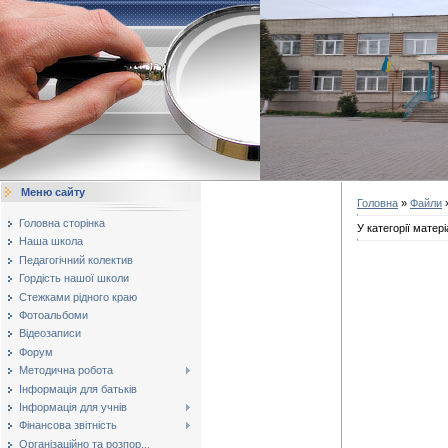
Меню сайту
Головна
»
Файли
»
Головна сторінка
У категорії матері
Наша школа
Педагогічний колектив
Гордість нашої школи
Стежками рідного краю
Фотоальбоми
Відеозаписи
Форум
Методична робота
Інформація для батьків
Інформація для учнів
Фінансова звітність
Організаційно та розпор...