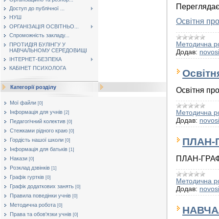
Переглядає
Доступ до публічної ...
НУШ
Освітня про
ОРГАНІЗАЦІЯ ОСВІТНЬО...
Спроможність закладу...
Методична р
ПРОТИДІЯ БУЛІНГУ У
НАВЧАЛЬНОМУ СЕРЕДОВИЩІ
Додав:
novosi
ІНТЕРНЕТ-БЕЗПЕКА
КАБІНЕТ ПСИХОЛОГА
Освітн
Категорії розділу
Освітня пр
Мої файли
[0]
Методична р
Інформація для учнів
[2]
Додав:
novosi
Педагогічний колектив
[0]
Стежками рідного краю
[0]
ПЛАН-
Гордість нашої школи
[0]
Інформація для батьків
[1]
ПЛАН-ГРА
Накази
[0]
Розклад дзвінків
[1]
Графік гуртків
[0]
Методична р
Графік додаткових занять
[0]
Додав:
novosi
Правила поведінки учнів
[0]
Методична робота
[0]
НАВЧАЛ
Права та обов'язки учнів
[0]