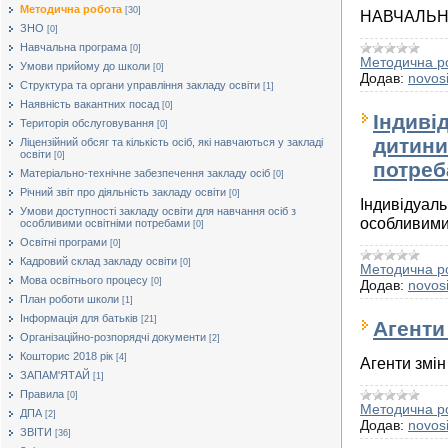
Методична робота
[30]
НАВЧАЛЬНІ
ЗНО
[0]
Навчальна програма
[0]
Методична р
Умови прийому до школи
[0]
Додав:
novosi
Структура та органи управління закладу освіти
[1]
Наявність вакантних посад
[0]
Індиві
Територія обслуговування
[0]
дитини
Ліцензійний обсяг та кількість осіб, які навчаються у закладі
освіти
[0]
потре
Матеріально-технічне забезпечення закладу осіб
[0]
Річний звіт про діяльність закладу освіти
[0]
Індивідуаль
Умови доступності закладу освіти для навчання осіб з
особливими
особливими освітніми потребами
[0]
Освітні програми
[0]
Кадровий склад закладу освіти
[0]
Методична р
Мова освітнього процесу
[0]
Додав:
novosi
План роботи школи
[1]
Інформація для батьків
[21]
Агенти
Організаційно-розпорядчі документи
[2]
Кошторис 2018 рік
[4]
Агенти змін
ЗАПАМ'ЯТАЙ
[1]
Правила
[0]
Методична р
ДПА
[2]
Додав:
novosi
ЗВІТИ
[36]