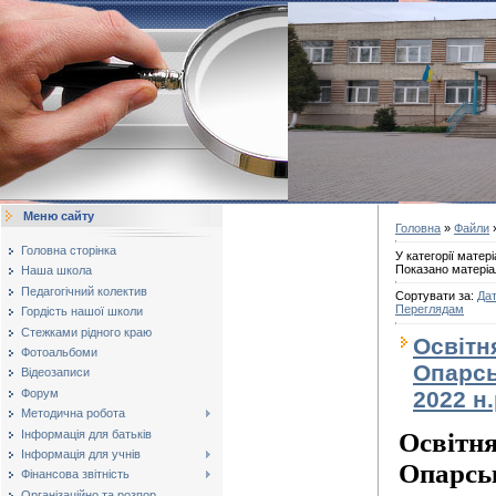
Меню сайту
Головна
»
Файли
»
Головна сторінка
У категорії матері
Показано матеріа
Наша школа
Педагогічний колектив
Сортувати за
:
Дат
Переглядам
Гордість нашої школи
Стежками рідного краю
Освітн
Фотоальбоми
Опарськ
Відеозаписи
Форум
2022 н.
Методична робота
Інформація для батьків
Освітня
Інформація для учнів
Опарськ
Фінансова звітність
Організаційно та розпор...