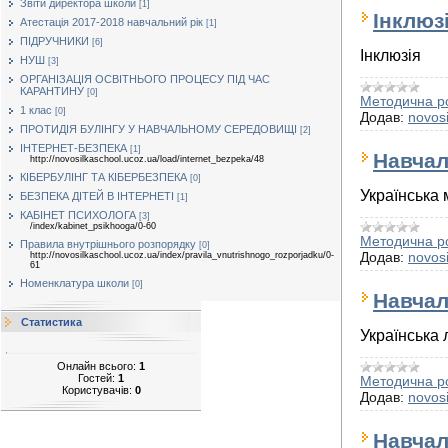
Звіти директора школи
[1]
Інклюз
Атестація 2017-2018 навчальний рік
[1]
ПІДРУЧНИКИ
[6]
Інклюзія
НУШ
[3]
ОРГАНІЗАЦІЯ ОСВІТНЬОГО ПРОЦЕСУ ПІД ЧАС
КАРАНТИНУ
[0]
Методична р
1 клас
[0]
Додав:
novosi
ПРОТИДІЯ БУЛІНГУ У НАВЧАЛЬНОМУ СЕРЕДОВИЩІ
[2]
ІНТЕРНЕТ-БЕЗПЕКА
[1]
Навчал
http://novosilkaschool.ucoz.ua/load/internet_bezpeka/48
КІБЕРБУЛІНГ ТА КІБЕРБЕЗПЕКА
[0]
Українська 
БЕЗПЕКА ДІТЕЙ В ІНТЕРНЕТІ
[1]
КАБІНЕТ ПСИХОЛОГА
[3]
/index/kabinet_psikhooga/0-60
Методична р
Правила внутрішнього розпорядку
[0]
Додав:
novosi
http://novosilkaschool.ucoz.ua/index/pravila_vnutrishnogo_rozporjadku/0-
61
Номенклатура школи
[0]
Навчал
Статистика
Українська 
Онлайн всього:
1
Гостей:
1
Методична р
Користувачів:
0
Додав:
novosi
Навчал