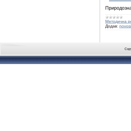
Природозна
Методична р
Додав:
novosi
Cop