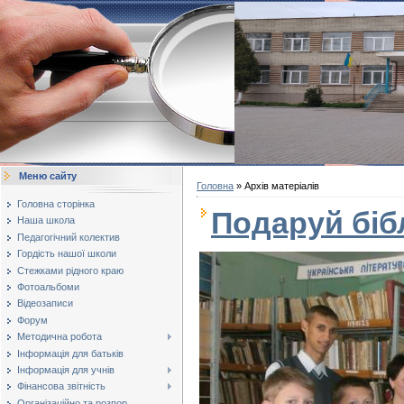
Меню сайту
Головна
»
Архів матеріалів
Головна сторінка
Подаруй бібл
Наша школа
Педагогічний колектив
Гордість нашої школи
Стежками рідного краю
Фотоальбоми
Відеозаписи
Форум
Методична робота
Інформація для батьків
Інформація для учнів
Фінансова звітність
Організаційно та розпор...