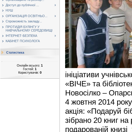
Доступ до публічної ...
НУШ
ОРГАНІЗАЦІЯ ОСВІТНЬО...
Спроможність закладу...
ПРОТИДІЯ БУЛІНГУ У
НАВЧАЛЬНОМУ СЕРЕДОВИЩІ
ІНТЕРНЕТ-БЕЗПЕКА
КАБІНЕТ ПСИХОЛОГА
Статистика
Онлайн всього:
1
Гостей:
1
ініціативи учнівсь
Користувачів:
0
«ВІЧЕ» та бібліоте
Новосілко – Опарс
4 жовтня 2014 рок
акція: «Подаруй бі
зібрано 20 книг на 
подарованій книзі 