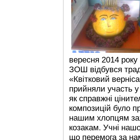
вересня 2014 року
ЗОШ відбувся трад
«Квітковий верніса
прийняли участь у
як справжні ціните
композицій було п
нашим хлопцям за
козакам. Учні нашо
що перемога за нам