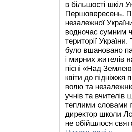
в більшості шкіл У
Першовересень. Пе
незалежної України
водночас сумним че
території України
було вшановано па
і мирних жителів н
пісні «Над Землею
квіти до підніжжя 
волю та незалежні
учнів та вчителів 
теплими словами п
директор школи Л
не обійшлося свят