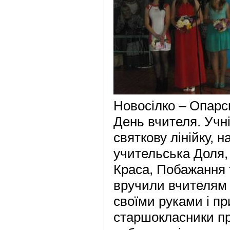
Новосілко – Опарс
День вчителя. Учні
святкову лінійку, н
учительська Доля,
Краса, Побажання т
вручили вчителям 
своїми руками і пр
старшокласники пр