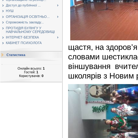
Доступ до публічної ...
НУШ
ОРГАНІЗАЦІЯ ОСВІТНЬО...
Спроможність закладу...
ПРОТИДІЯ БУЛІНГУ У
НАВЧАЛЬНОМУ СЕРЕДОВИЩІ
ІНТЕРНЕТ-БЕЗПЕКА
КАБІНЕТ ПСИХОЛОГА
щастя, на здоров’
словами шестикла
Статистика
віншування вчителі
Онлайн всього:
1
Гостей:
1
школярів з Новим 
Користувачів:
0