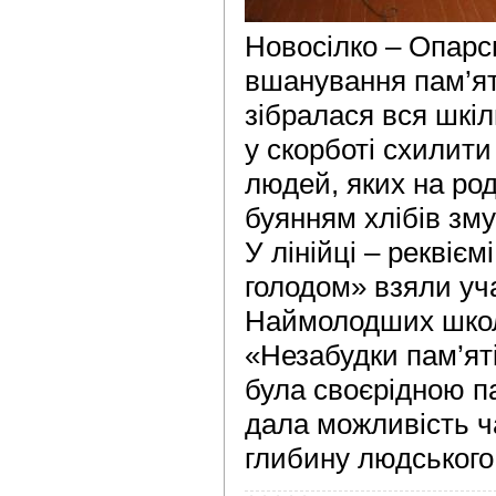
Новосілко – Опарс
вшанування пам’ят
зібралася вся шкі
у скорботі схилити
людей, яких на ро
буянням хлібів зм
У лінійці – реквіє
голодом» взяли уча
Наймолодших школя
«Незабудки пам’яті
була своєрідною п
дала можливість ч
глибину людського