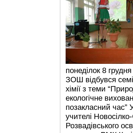
понеділок 8 грудня
ЗОШ відбувся семін
хімії з теми “Прир
екологічне вихован
позакласний час” У
учителі Новосілко
Розвадівського осві