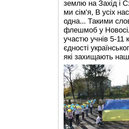
землю на Захід і Сх
ми сім'я, В усіх н
одна... Такими сл
флешмоб у Новосі
участю учнів 5-11 
єдності українсько
які захищають на