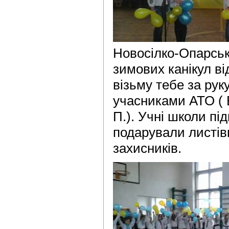
Новосілко-Опарські
зимових канікул ві
візьму тебе за руку
учасниками АТО ( 
П.). Учні школи під
подарували листів
захисників.