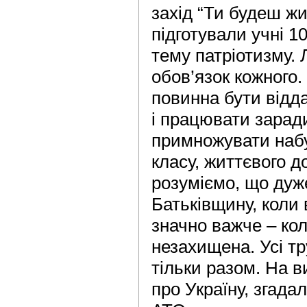
захід “Ти будеш жи
підготували учні 1
тему патріотизму.
обов’язок кожного
повинна бути відд
і працювати заради
примножувати набут
класу, життєвого д
розуміємо, що дуж
Батьківщину, коли 
значно важче – ко
незахищена. Усі т
тільки разом. На в
про Україну, згадал