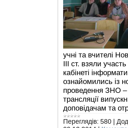
учні та вчителі Но
ІІІ ст. взяли участь
кабінеті інформати
ознайомились із 
проведення ЗНО – 
трансляції випуск
доповідачам та отр
Переглядів:
580
|
Дод