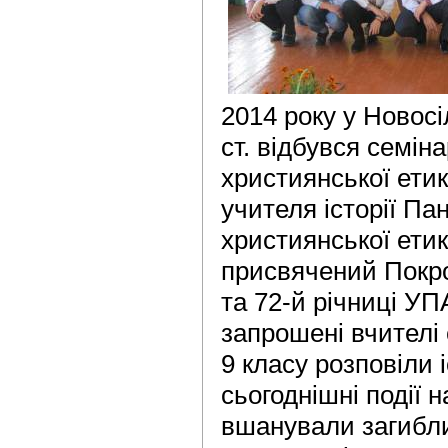
2014 року у Новосі
ст. відбувся семіна
християнської етик
учителя історії Па
християнської етик
присвячений Покро
та 72-й річниці УП
запрошені вчителі 
9 класу розповіли 
сьогоднішні події н
вшанували загибли