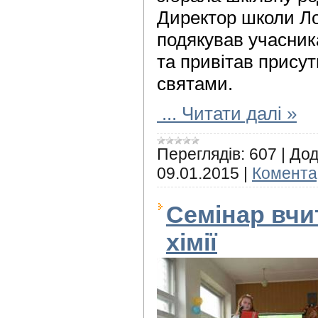
Директор школи Л
подякував учасник
та привітав присут
святами.
...
Читати далі »
Переглядів:
607
|
Дод
09.01.2015
|
Коментар
Семінар вчит
хімії