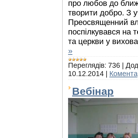
про любов до ближ
творити добро. З 
Преосвященний вл
поспілкувався на т
та церкви у вихова
»
Переглядів:
736
|
Дод
10.12.2014
|
Коментар
Вебінар