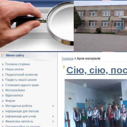
Меню сайту
Головна
»
Архів матеріалів
Головна сторінка
Сію, сію, пос
Наша школа
Педагогічний колектив
Гордість нашої школи
Стежками рідного краю
Фотоальбоми
Відеозаписи
Форум
Методична робота
Інформація для батьків
Інформація для учнів
Фінансова звітність
Організаційно та розпор...