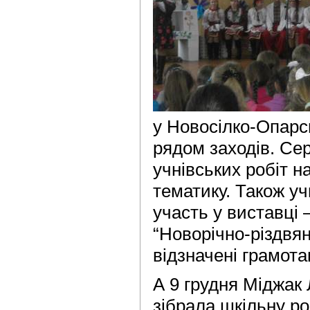
у Новосілко-Опар
рядом заходів. Се
учнівських робіт н
тематику. Також уч
участь у виставці 
“Новорічно-різдвян
відзначені грамота
А 9 грудня Міджак 
зібрала шкільну ро