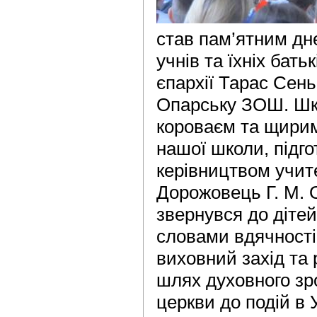
став пам’ятним дн
учнів та їхніх бат
єпархії Тарас Сень
Опарську ЗОШ. Шко
короваєм та щирим
нашої школи, підго
керівництвом учит
Дорожовець Г. М. 
звернувся до дітей 
словами вдячності
виховний захід та 
шлях духовного зр
церкви до подій в 