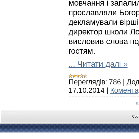
мовчання і запалил
прославляли Богор
декламували вірші
директор школи Ло
висловив слова по
гостям.
...
Читати далі »
Переглядів:
786
|
Дод
17.10.2014
|
Коментар
«
Cop